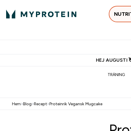
NUTRI
Populärt just 
Gratis frakt över 600kr
Grati
HEJ AUGUSTI 
TRÄNING
Hem
>
Blog
>
Recept
>
Proteinrik Vegansk Mugcake
Pro