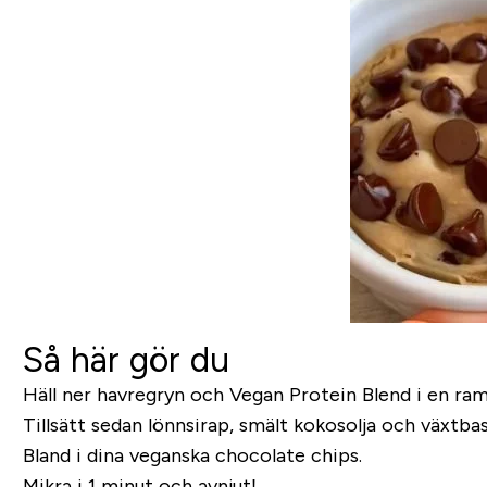
Så här gör du
Häll ner havregryn och Vegan Protein Blend i en rame
Tillsätt sedan lönnsirap, smält kokosolja och växtba
Bland i dina veganska chocolate chips.
Mikra i 1 minut och avnjut!