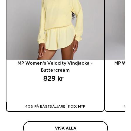
MP Women's Velocity Vindjacka -
MP Wom
Buttercream
829 kr‎
SNABBKÖP
40% PÅ BÄSTSÄLJARE | KOD: MYP
40%
VISA ALLA