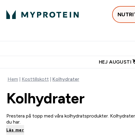
NUTRI
Populärt just 
Gratis frakt över 600kr
Grati
HEJ AUGUSTI 
Hem
Kosttillskott
Kolhydrater
Kolhydrater
Prestera på topp med våra kolhydratsprodukter. Kolhydrater 
du har.
Läs mer