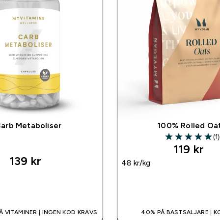
arb Metaboliser
100% Rolled Oa
(1)
5 out of 5 stars
119 kr‎
139 kr‎
48 kr‎/kg
SNABBKÖP
SNABBKÖP
Å VITAMINER | INGEN KOD KRÄVS
40% PÅ BÄSTSÄLJARE | K