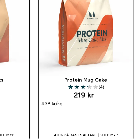
ts
Protein Mug Cake
(4)
3.25 out of 5 stars
219 kr‎
438 kr‎/kg
SNABBKÖP
OD: MYP
40% PÅ BÄSTSÄLJARE | KOD: MYP