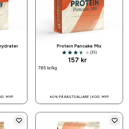
hydrater
Protein Pancake Mix
(35)
3.51 out of 5 stars
157 kr‎
785 kr‎/kg
SNABBKÖP
OD: MYP
40% PÅ BÄSTSÄLJARE | KOD: MYP