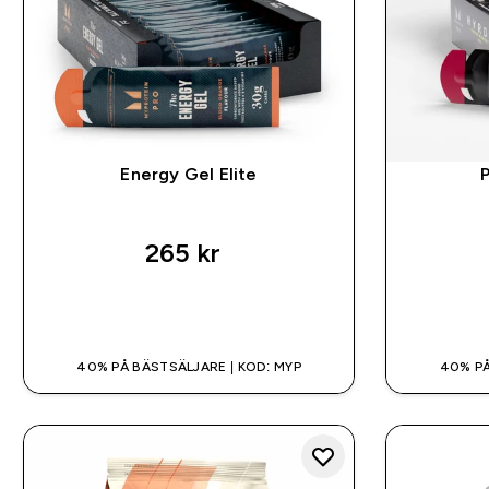
Energy Gel Elite
265 kr‎
SNABBKÖP
40% PÅ BÄSTSÄLJARE | KOD: MYP
40% PÅ