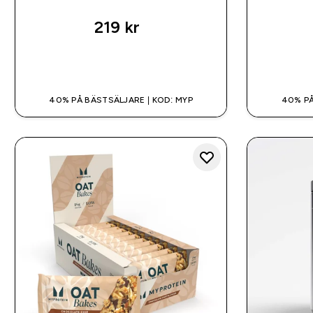
219 kr‎
SNABBKÖP
40% PÅ BÄSTSÄLJARE | KOD: MYP
40% PÅ