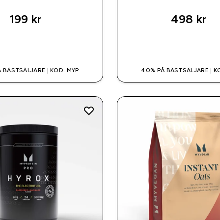
199 kr‎
498 kr‎
SNABBKÖP
SNABBKÖP
 BÄSTSÄLJARE | KOD: MYP
40% PÅ BÄSTSÄLJARE | K