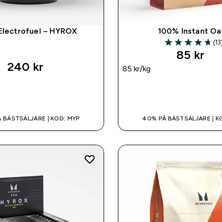
Electrofuel – HYROX
100% Instant Oa
(13
4.69 out of 5 st
85 kr‎
240 kr‎
85 kr‎/kg
SNABBKÖP
SNABBKÖP
 BÄSTSÄLJARE | KOD: MYP
40% PÅ BÄSTSÄLJARE | K