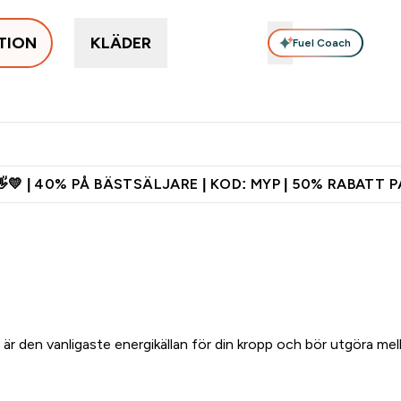
TION
KLÄDER
Fuel Coach
nu
Protein
Tillskott
Vitaminer
Bars & Snacks
Vega
Enter Populärt just nu submenu
Enter Protein submenu
Enter Tillskott submenu
Enter Vitaminer submenu
Enter Ba
⌄
⌄
⌄
⌄
⌄
s shaker för nya kunder
Ladda ner appen
Tjäna 150kr kredit
💛 | 40% PÅ BÄSTSÄLJARE | KOD: MYP | 50% RABATT P
är den vanligaste energikällan för din kropp och bör utgöra mel