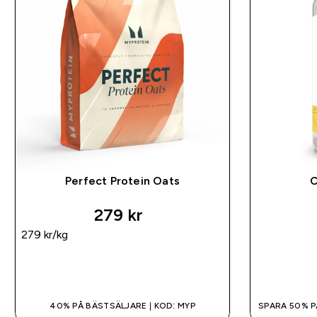
Perfect Protein Oats
C
279 kr‎
279 kr‎/kg
SNABBKÖP
40% PÅ BÄSTSÄLJARE | KOD: MYP
SPARA 50% P