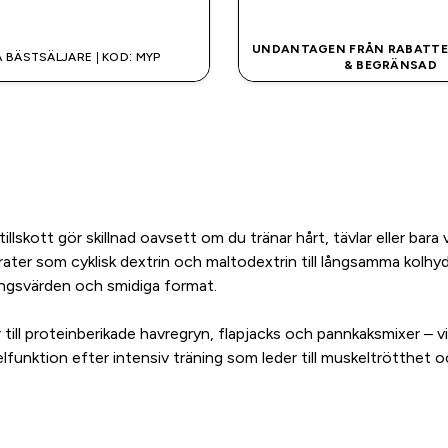
SNABBKÖP
SNABBKÖP
UNDANTAGEN FRÅN RABATTER
 BÄSTSÄLJARE | KOD: MYP
& BEGRÄNSAD
llskott gör skillnad oavsett om du tränar hårt, tävlar eller bara 
drater som cyklisk dextrin och maltodextrin till långsamma kolhy
ringsvärden och smidiga format.
till proteinberikade havregryn, flapjacks och pannkaksmixer – vil
elfunktion efter intensiv träning som leder till muskeltrötthet