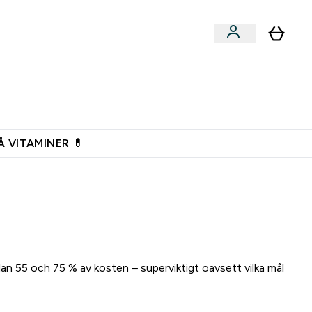
n
Expertråd
rs & Snacks submenu
Enter Vegan submenu
Enter Expertråd submenu
⌄
⌄
Vanlig leveranstid 3 - 5 arbetsdagar
Å VITAMINER 💊
lan 55 och 75 % av kosten – superviktigt oavsett vilka mål