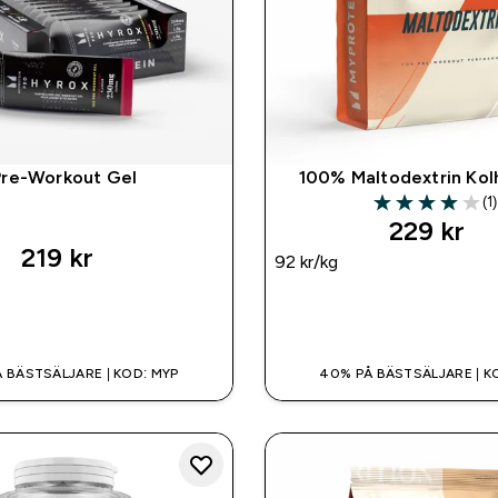
Pre-Workout Gel
100% Maltodextrin Kol
(1)
4 out of 5 stars
229 kr‎
219 kr‎
92 kr‎/kg
SNABBKÖP
SNABBKÖP
 BÄSTSÄLJARE | KOD: MYP
40% PÅ BÄSTSÄLJARE | K