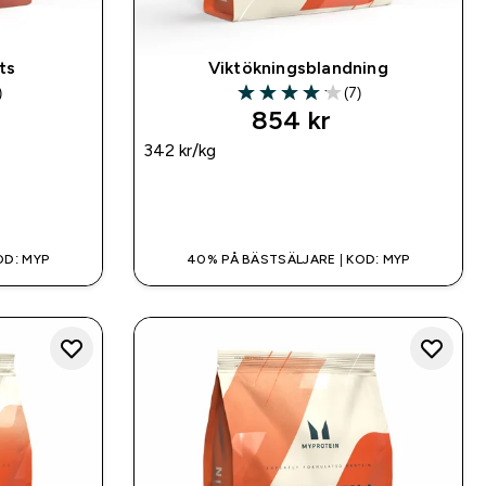
ts
Viktökningsblandning
)
(7)
ars
4.14 out of 5 stars
854 kr‎
342 kr‎/kg
SNABBKÖP
OD: MYP
40% PÅ BÄSTSÄLJARE | KOD: MYP