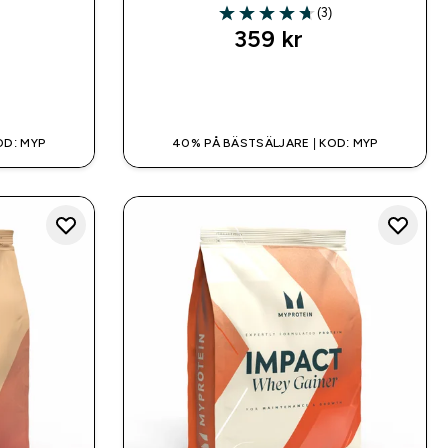
(3)
4.67 out of 5 stars
359 kr‎
SNABBKÖP
OD: MYP
40% PÅ BÄSTSÄLJARE | KOD: MYP