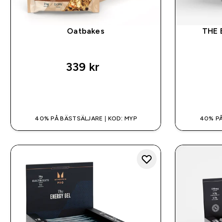
Oatbakes
THE 
339 kr‎
SNABBKÖP
40% PÅ BÄSTSÄLJARE | KOD: MYP
40% PÅ