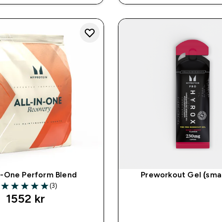
In-One Perform Blend
Preworkout Gel (sma
(3)
5 out of 5 stars
1552 kr‎