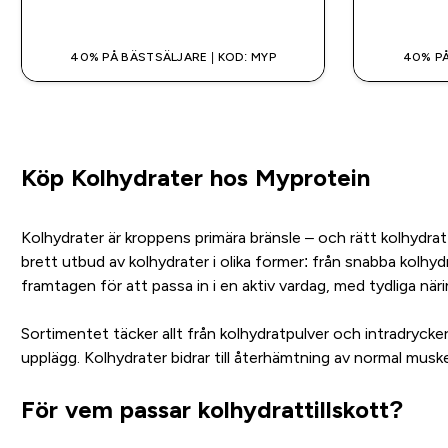
SNABBKÖP
40% PÅ BÄSTSÄLJARE | KOD: MYP
40% PÅ
Köp Kolhydrater hos Myprotein
Kolhydrater är kroppens primära bränsle – och rätt kolhydratti
brett utbud av kolhydrater i olika former: från snabba kolhy
framtagen för att passa in i en aktiv vardag, med tydliga nä
Sortimentet täcker allt från kolhydratpulver och intradrycker 
upplägg. Kolhydrater bidrar till återhämtning av normal musk
För vem passar kolhydrattillskott?