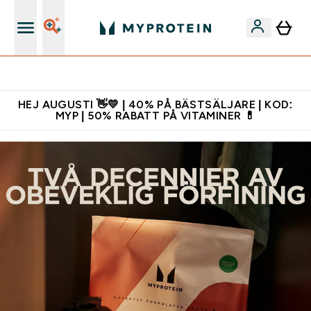
Gratis shaker för nya kunder
HEJ AUGUSTI 👋💛 | 40% PÅ BÄSTSÄLJARE | KOD:
MYP | 50% RABATT PÅ VITAMINER 💊