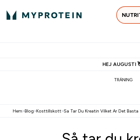
NUTRI
Populärt just 
Gratis frakt över 600kr
Grati
HEJ AUGUSTI 
TRÄNING
Hem
>
Blog
>
Kosttillskott
>
Sa Tar Du Kreatin Vilket Ar Det Basta
Så tar du kr