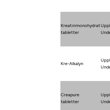
Kreatinmonohydrat
Uppl
tabletter
Unde
Uppl
Kre-Alkalyn
Unde
Creapure
Uppl
tabletter
Unde