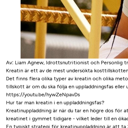
Av: Liam Agnew, Idrottsnutritionist och Personlig t
Kreatin är ett av de mest undersökta kosttillskotten
Det finns flera olika typer av kreatin och olika met
tillskott är om du ska följa en uppladdningsfas eller 
https://youtu.be/hywZeNpavDs
Hur tar man kreatin i en uppladdningsfas?
Kreatinuppladdning är när du tar en högre dos för at
kreatinet i gymmet tidigare - vilket leder till en ök
En typiskt strategi för kreatinuppladdning är att ta