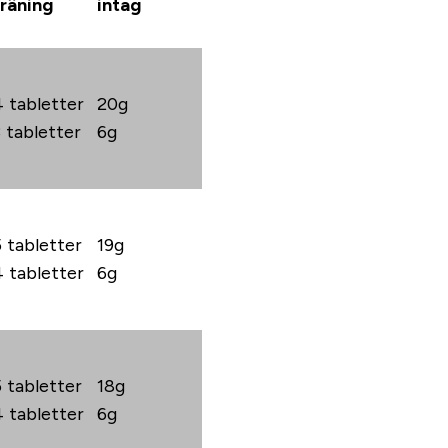
träning
intag
4 tabletter
20g
3 tabletter
6g
5 tabletter
19g
4 tabletter
6g
5 tabletter
18g
4 tabletter
6g