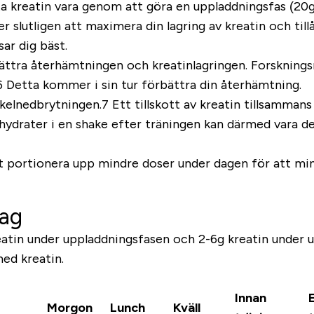
 ta kreatin vara genom att göra en uppladdningsfas (20g
lutligen att maximera din lagring av kreatin och tillå
ar dig bäst.
tra återhämtningen och kreatinlagringen. Forskningsre
.6 Detta kommer i sin tur förbättra din återhämtning.
kelnedbrytningen.7 Ett tillskott av kreatin tillsamman
kolhydrater i en shake efter träningen kan därmed vara 
att portionera upp mindre doser under dagen för att m
tag
eatin under uppladdningsfasen och 2-6g kreatin under u
med kreatin.
Innan
Morgon
Lunch
Kväll