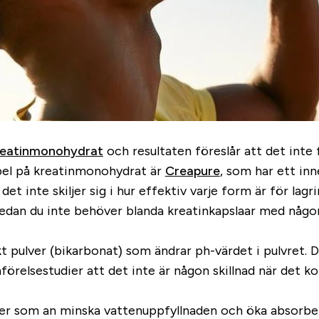
eatinmonohydrat
och resultaten föreslår att det inte
mpel på kreatinmonohydrat är
Creapure
, som har ett in
det inte skiljer sig i hur effektiv varje form är för l
dan du inte behöver blanda kreatinkapslaar med någont
skt pulver (bikarbonat) som ändrar ph-värdet i pulvret.
förelsestudier att det inte är någon skillnad när det ko
lester som an minska vattenuppfyllnaden och öka absor