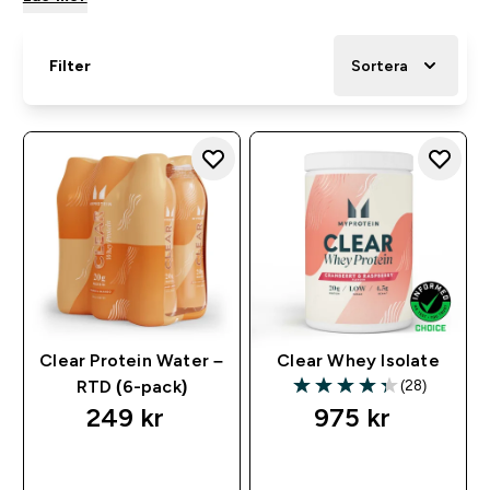
Filter
Sortera
Clear Protein Water –
Clear Whey Isolate
(28)
RTD (6-pack)
4.32 out of 5 stars
249 kr‎
975 kr‎
SNABBKÖP
SNABBKÖP