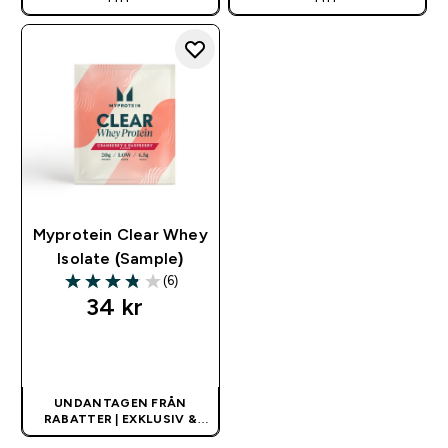
Myprotein Clear Whey
Isolate (Sample)
(6)
3.83 out of 5 stars
34 kr‎
SNABBKÖP
UNDANTAGEN FRÅN
RABATTER | EXKLUSIV &
BEGRÄNSAD