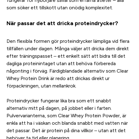
fungerar för nybörjare såväl som erfarna atleter – alla
som söker ett tillskott utan onödig komplexitet.
När passar det att dricka proteindrycker?
Den flexibla formen gör proteindrycker lämpliga vid flera
tillfällen under dagen. Många väljer att dricka dem direkt
efter träningspasset – ett enkelt sätt att bidra till det
dagliga proteinintaget utan att behöva förbereda
någonting i förväg. Färdigblandade alternativ som Clear
Whey Protein Drink är redo att drickas direkt ur
förpackningen, utan mellankrok.
Proteindrycker fungerar lika bra som ett snabbt
alternativ mitt på dagen, på jobbet eller i farten.
Pulvervarianterna, som Clear Whey Protein Powder, är
enkla att ha i väskan och blanda snabbt med vatten när
det passar. Det är protein på dina villkor – utan att det
behöver ta tid eller planering.