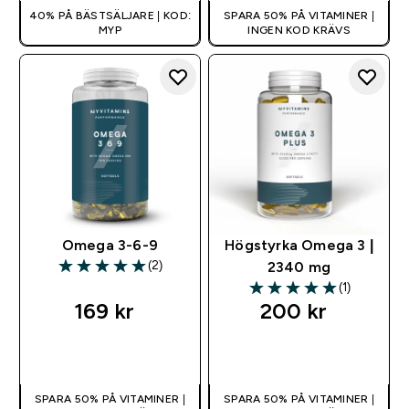
40% PÅ BÄSTSÄLJARE | KOD:
SPARA 50% PÅ VITAMINER |
MYP
INGEN KOD KRÄVS
Omega 3-6-9
Högstyrka Omega 3 |
(2)
2340 mg
5 out of 5 stars
(1)
5 out of 5 stars
169 kr‎
200 kr‎
SNABBKÖP
SNABBKÖP
SPARA 50% PÅ VITAMINER |
SPARA 50% PÅ VITAMINER |