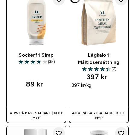
Sockerfri Sirap
Lågkalori
(35)
Måltidsersättning
3.66 out of 5 stars
(7)
4.43 out of 5 stars
397 kr‎
89 kr‎
397 kr‎/kg
SNABBKÖP
SNABBKÖP
40% PÅ BÄSTSÄLJARE | KOD:
40% PÅ BÄSTSÄLJARE | KOD:
MYP
MYP