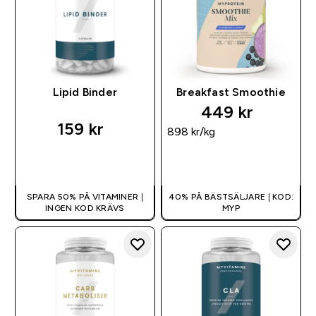
Lipid Binder
Breakfast Smoothie
449 kr‎
159 kr‎
898 kr‎/kg
SNABBKÖP
SNABBKÖP
SPARA 50% PÅ VITAMINER |
40% PÅ BÄSTSÄLJARE | KOD:
INGEN KOD KRÄVS
MYP