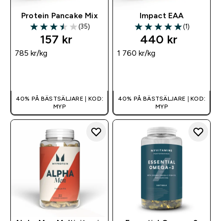
Protein Pancake Mix
Impact EAA
(35)
(1)
3.51 out of 5 stars
5 out of 5 stars
157 kr‎
440 kr‎
785 kr‎/kg
1 760 kr‎/kg
SNABBKÖP
SNABBKÖP
40% PÅ BÄSTSÄLJARE | KOD:
40% PÅ BÄSTSÄLJARE | KOD:
MYP
MYP