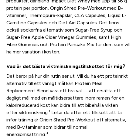
produkter, däribland Impact Diet Whey med upp till 36 g
protein per portion, Origin Shred Pre-Workout med B-
vitaminer, Thermopure-kapslar, CLA Capsules, Liquid L-
Carnitine Capsules och Diet Aid Capsules. Det finns
också sockerfria alternativ som Sugar-Free Syrup och
Sugar-Free Apple Cider Vinegar Gummies, samt High
Fibre Gummies och Protein Pancake Mix för dem som vill
ha mer variation i kosten.
Vad är det bästa viktminskningstillskottet för mig?
Det beror på hur din rutin ser ut. Vill du ha ett proteinrikt
alternativ till ett vanligt mål kan Protein Meal
Replacement Blend vara ett bra val — att ersätta ett
dagligt mål med en måltidsersättare inom ramen för en
kalorireducerad kost kan bidra till att bibehålla vikten
1
efter viktminskning.
Letar du efter ett tillskott att ta
inför träning är Origin Shred Pre-Workout ett alternativ,
med B-vitaminer som bidrar till normal
3
energiomsättning.