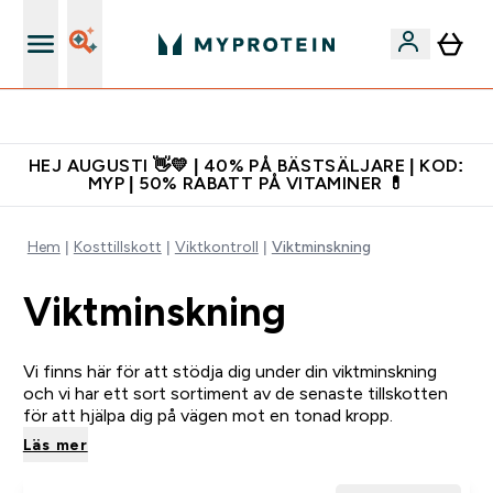
Ladda ner appen
HEJ AUGUSTI 👋💛 | 40% PÅ BÄSTSÄLJARE | KOD:
MYP | 50% RABATT PÅ VITAMINER 💊
Hem
Kosttillskott
Viktkontroll
Viktminskning
Viktminskning
Vi finns här för att stödja dig under din viktminskning
och vi har ett sort sortiment av de senaste tillskotten
för att hjälpa dig på vägen mot en tonad kropp.
Läs mer