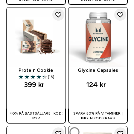
Protein Cookie
Glycine Capsules
(15)
4.33 out of 5 stars
399 kr‎
124 kr‎
SNABBKÖP
SNABBKÖP
40% PÅ BÄSTSÄLJARE | KOD:
SPARA 50% PÅ VITAMINER |
MYP
INGEN KOD KRÄVS