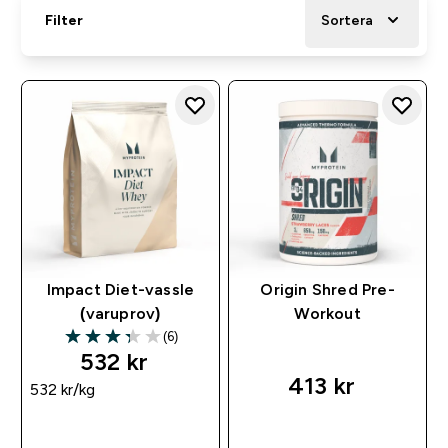
Filter
Sortera
Impact Diet-vassle
Origin Shred Pre-
(varuprov)
Workout
(6)
3.33 out of 5 stars
532 kr‎
413 kr‎
532 kr‎/kg
SNABBKÖP
SNABBKÖP