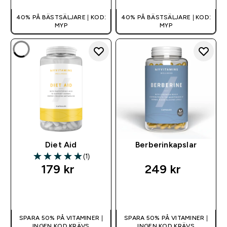
40% PÅ BÄSTSÄLJARE | KOD:
40% PÅ BÄSTSÄLJARE | KOD:
MYP
MYP
Diet Aid
Berberinkapslar
(1)
5 out of 5 stars
179 kr‎
249 kr‎
SNABBKÖP
SNABBKÖP
SPARA 50% PÅ VITAMINER |
SPARA 50% PÅ VITAMINER |
INGEN KOD KRÄVS
INGEN KOD KRÄVS