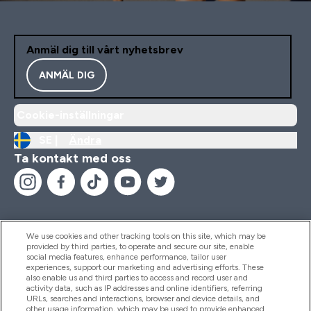
Anmäl dig till vårt nyhetsbrev
ANMÄL DIG
Cookie-inställningar
SE |
Ändra
Ta kontakt med oss
We use cookies and other tracking tools on this site, which may be
provided by third parties, to operate and secure our site, enable
Hjälp & Information
social media features, enhance performance, tailor user
experiences, support our marketing and advertising efforts. These
also enable us and third parties to access and record user and
activity data, such as IP addresses and online identifiers, referring
Produkter
URLs, searches and interactions, browser and device details, and
other usage information, which may be used to provide enhanced