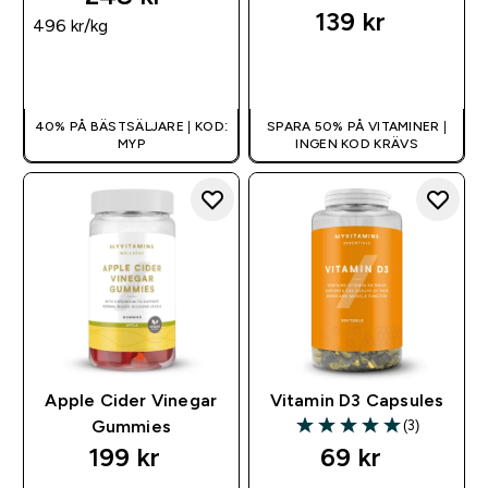
139 kr‎
496 kr‎/kg
SNABBKÖP
SNABBKÖP
40% PÅ BÄSTSÄLJARE | KOD:
SPARA 50% PÅ VITAMINER |
MYP
INGEN KOD KRÄVS
Apple Cider Vinegar
Vitamin D3 Capsules
(3)
Gummies
5 out of 5 stars
199 kr‎
69 kr‎