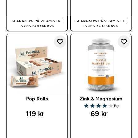
SNABBKÖP
SNABBKÖP
SPARA 50% PÅ VITAMINER |
SPARA 50% PÅ VITAMINER |
INGEN KOD KRÄVS
INGEN KOD KRÄVS
Pop Rolls
Zink & Magnesium
(6)
4 out of 5 stars
119 kr‎
69 kr‎
SNABBKÖP
SNABBKÖP