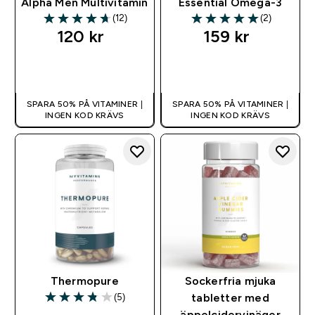
Alpha Men Multivitamin
Essential Omega-3
(12)
(2)
4.67 out of 5 stars
5 out of 5 stars
120 kr‎
159 kr‎
SNABBKÖP
SNABBKÖP
SPARA 50% PÅ VITAMINER |
SPARA 50% PÅ VITAMINER |
INGEN KOD KRÄVS
INGEN KOD KRÄVS
Thermopure
Sockerfria mjuka
(5)
tabletter med
3.8 out of 5 stars
äppelcidervinäger