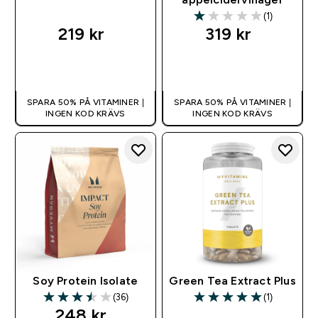
(1)
1 out of 5 stars
219 kr‎
319 kr‎
SNABBKÖP
SNABBKÖP
SPARA 50% PÅ VITAMINER |
SPARA 50% PÅ VITAMINER |
INGEN KOD KRÄVS
INGEN KOD KRÄVS
Soy Protein Isolate
Green Tea Extract Plus
(36)
(1)
3.5 out of 5 stars
5 out of 5 stars
248 kr‎