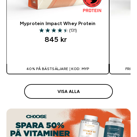
Myprotein Impact Whey Protein
(131)
4.42 out of 5 stars
845 kr‎
SNABBKÖP
40% PÅ BÄSTSÄLJARE | KOD: MYP
FRI F
VISA ALLA