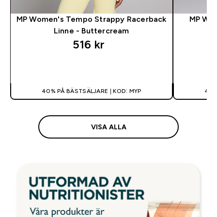
MP Women's Tempo Strappy Racerback
MP Wom
Linne - Buttercream
516 kr‎
SNABBKÖP
40% PÅ BÄSTSÄLJARE | KOD: MYP
40%
VISA ALLA