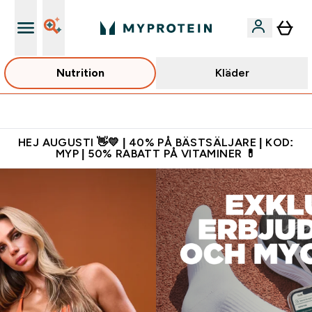
Nutrition
Kläder
Gratis shaker för nya kunder
HEJ AUGUSTI 👋💛 | 40% PÅ BÄSTSÄLJARE | KOD:
MYP | 50% RABATT PÅ VITAMINER 💊
Myprotein Sverige | Europas #1 på Kosttillskott och Träningskl