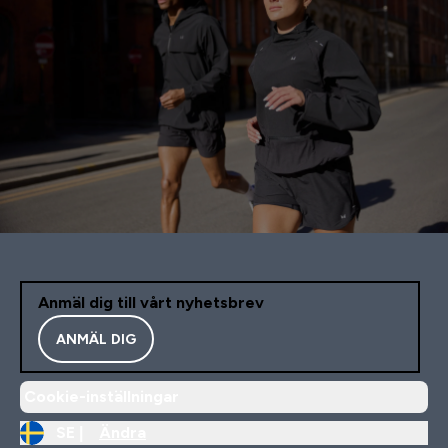
Anmäl dig till vårt nyhetsbrev
ANMÄL DIG
Cookie-inställningar
SE |
Ändra