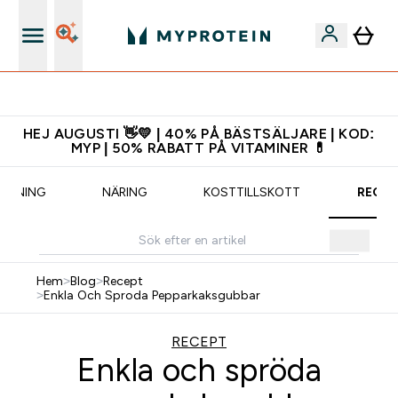
Gratis shaker för nya kunder
HEJ AUGUSTI 👋💛 | 40% PÅ BÄSTSÄLJARE | KOD:
MYP | 50% RABATT PÅ VITAMINER 💊
RÄNING
NÄRING
KOSTTILLSKOTT
RECEP
Hem
>
Blog
>
Recept
>
Enkla Och Sproda Pepparkaksgubbar
RECEPT
Enkla och spröda