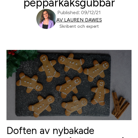
pepparkaksgubbar
Published: 09/12/21
AV LAUREN DAWES
Skribent och expert
Doften av nybakade