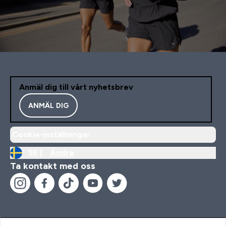
Anmäl dig till vårt nyhetsbrev
ANMÄL DIG
Cookie-inställningar
SE |
Ändra
Ta kontakt med oss