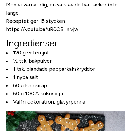
Men vi varnar dig, en sats av de här räcker inte
länge.
Receptet ger 15 stycken.
https://youtu.be/uR0CB_nlvjw
Ingredienser
120 g vetemjöl
½ tsk. bakpulver
1 tsk. blandade pepparkakskryddor
1 nypa salt
60 g lönnsirap
60 g
100% kokosolja
Valfri dekoration: glasyrpenna