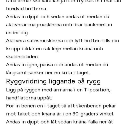
Dina armar ska vara långa och tryckas in i mattan
bredvid höfterna.
Andas in djupt och sedan andas ut medan du
aktiverar magmusklerna och drar bäckenet in
under dig.
Aktivera sätesmusklerna och lyft höften tills din
kropp bildar en rak linje mellan knäna och
skulderbladen.
Andas in igen, pausa och andas ut medan du
långsamt sänker ner en kota i taget.
Ryggvridning liggande på rygg
Ligg på ryggen med armarna i en T-position,
handflatorna uppåt.
För in benen en i taget så att skenbenen pekar
mot taket och knäna är i en 90-graders vinkel.
Andas in djupt och låt sedan knäna falla ner åt