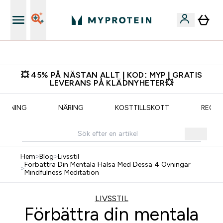
Ladda ner appen
💥 45% PÅ NÄSTAN ALLT | KOD: MYP | GRATIS
LEVERANS PÅ KLÄDNYHETER💥
TRÄNING
NÄRING
KOSTTILLSKOTT
RECEP
Hem
>
Blog
>
Livsstil
Forbattra Din Mentala Halsa Med Dessa 4 Ovningar
>
Mindfulness Meditation
LIVSSTIL
Förbättra din mentala