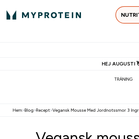
NUTRI
Populärt just 
Gratis frakt över 600kr
Grati
HEJ AUGUSTI 
TRÄNING
Hem
>
Blog
>
Recept
>
Vegansk Mousse Med Jordnotssmor 3 Ingr
Vegansk mousse