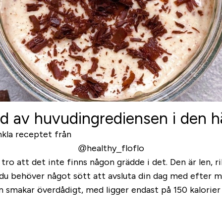
d av huvudingrediensen i den 
enkla receptet från
@healthy_floflo
 tro att det inte finns någon grädde i det. Den är len, r
 du behöver något sött att avsluta din dag med efter mi
 smakar överdådigt, med ligger endast på 150 kalorier