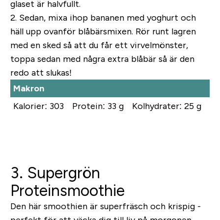
glaset är halvfullt.
2.
Sedan, mixa ihop bananen med yoghurt och
häll upp ovanför blåbärsmixen. Rör runt lagren
med en sked så att du får ett virvelmönster,
toppa sedan med några extra blåbär så är den
redo att slukas!
Makron
Kalorier: 303
Protein: 33 g
Kolhydrater: 25 g
Fe
3. Supergrön
Proteinsmoothie
Den här smoothien är superfräsch och krispig -
perfekt för att väcka dig till liv på morgonen