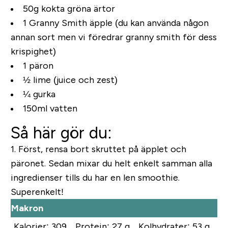
50g kokta gröna ärtor
1 Granny Smith äpple (du kan använda någon
annan sort men vi föredrar granny smith för dess
krispighet)
1 päron
½ lime (juice och zest)
¼ gurka
150ml vatten
Så här gör du:
1.
Först, rensa bort skruttet på äpplet och
päronet. Sedan mixar du helt enkelt samman alla
ingredienser tills du har en len smoothie.
Superenkelt!
Makron
Kalorier: 309
Protein: 27 g
Kolhydrater: 53 g
Fe