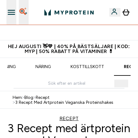
Ladda ner appen
HEJ AUGUSTI 👋💛 | 40% PÅ BÄSTSÄLJARE | KOD:
MYP | 50% RABATT PÅ VITAMINER 💊
RÄNING
NÄRING
KOSTTILLSKOTT
RECEP
Hem
>
Blog
>
Recept
>
3 Recept Med Artprotein Veganska Proteinshakes
RECEPT
3 Recept med ärtprotein