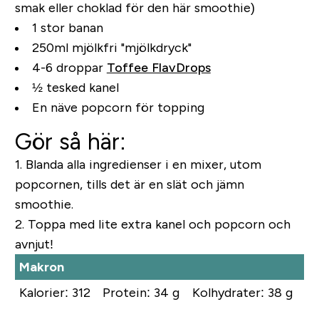
smak eller choklad för den här smoothie)
1 stor banan
250ml mjölkfri "mjölkdryck"
4-6 droppar
Toffee FlavDrops
½ tesked kanel
En näve popcorn för topping
Gör så här:
1.
Blanda alla ingredienser i en mixer, utom
popcornen, tills det är en slät och jämn
smoothie.
2.
Toppa med lite extra kanel och popcorn och
avnjut!
Makron
Kalorier: 312
Protein: 34 g
Kolhydrater: 38 g
Fe