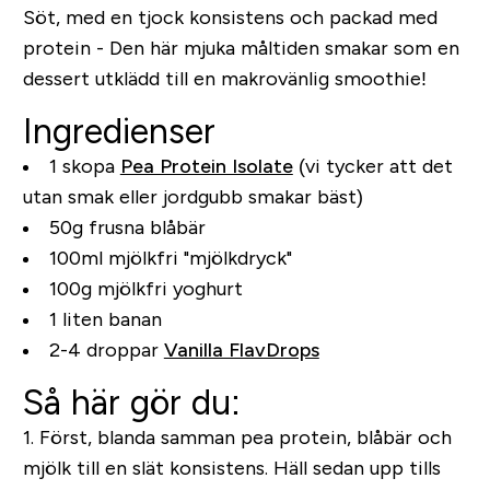
Söt, med en tjock konsistens och packad med
protein - Den här mjuka måltiden smakar som en
dessert utklädd till en makrovänlig smoothie!
Ingredienser
1 skopa
Pea Protein Isolate
(vi tycker att det
utan smak eller jordgubb smakar bäst)
50g frusna blåbär
100ml mjölkfri "mjölkdryck"
100g mjölkfri yoghurt
1 liten banan
2-4 droppar
Vanilla FlavDrops
Så här gör du:
1.
Först, blanda samman pea protein, blåbär och
mjölk till en slät konsistens. Häll sedan upp tills