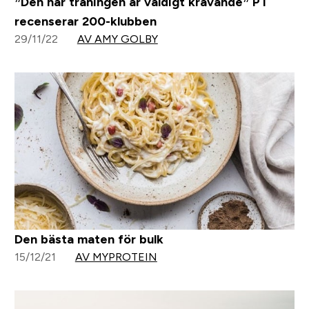
”Den här träningen är väldigt krävande” PT
recenserar 200-klubben
29/11/22
AV AMY GOLBY
Den bästa maten för bulk
15/12/21
AV MYPROTEIN