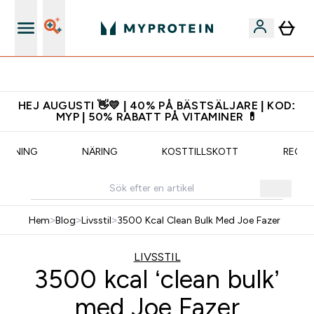
Ladda ner appen
HEJ AUGUSTI 👋💛 | 40% PÅ BÄSTSÄLJARE | KOD:
MYP | 50% RABATT PÅ VITAMINER 💊
TRÄNING
NÄRING
KOSTTILLSKOTT
RECEP
Hem
>
Blog
>
Livsstil
>
3500 Kcal Clean Bulk Med Joe Fazer
LIVSSTIL
3500 kcal ‘clean bulk’
med Joe Fazer