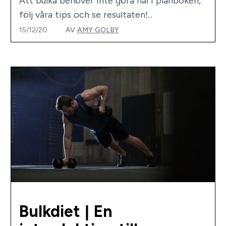
Att bulka behöver inte göra hål i plånboken,
följ våra tips och se resultaten!...
15/12/20
AV
AMY GOLBY
Bulkdiet | En