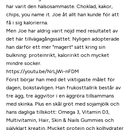
har varit den hälsosammaste. Choklad, kakor,
chips, you name it. Joe åt allt han kunde för att
få i sig kalorierna.
Men Joe har aldrig varit nöjd med resultatet av
det här tillvägagångssättet. Nyligen adopterade
han därför ett mer "magert" sätt kring sin
bulkning: proteinrikt, kaloririkt och mycket
mindre socker.
https://youtu.be/NrLjWi-nFDM
Först börjar han med det viktigaste målet för
dagen, bokstavligen. Han frukosttallrik består av
tre ägg, tre äggvitor i en äggröra tillsammans
med skinka. Plus en skål gröt med sojamjölk och
hans dagliga tillskott: Omega 3, Vitamin D3,
Multivitamin, Hair, Skin & Nails Gummies och
självklart kreatin. Mycket protein och kolhydrater