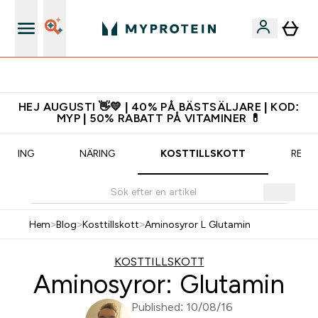
Ladda ner appen
HEJ AUGUSTI 👋💛 | 40% PÅ BÄSTSÄLJARE | KOD:
MYP | 50% RABATT PÅ VITAMINER 💊
RÄNING
NÄRING
KOSTTILLSKOTT
RECE
Hem
>
Blog
>
Kosttillskott
>
Aminosyror L Glutamin
KOSTTILLSKOTT
Aminosyror: Glutamin
Published: 10/08/16