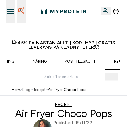
Gratis shaker för nya kunder
💥 45% PÅ NÄSTAN ALLT | KOD: MYP | GRATIS
LEVERANS PÅ KLÄDNYHETER💥
RÄNING
NÄRING
KOSTTILLSKOTT
RECEP
Hem
>
Blog
>
Recept
>
Air Fryer Choco Pops
RECEPT
Air Fryer Choco Pops
Published: 15/11/22