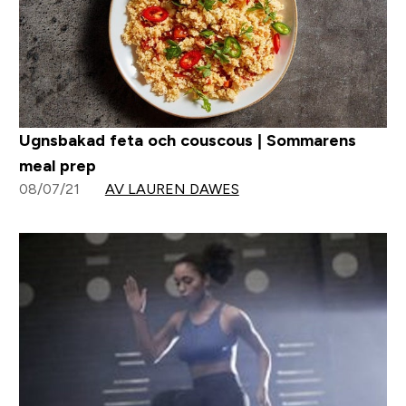
Ugnsbakad feta och couscous | Sommarens
meal prep
08/07/21
AV LAUREN DAWES