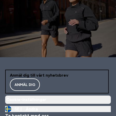
Anmäl dig till vårt nyhetsbrev
ANMÄL DIG
Cookie-inställningar
SE |
Ändra
Ta kontakt med oss