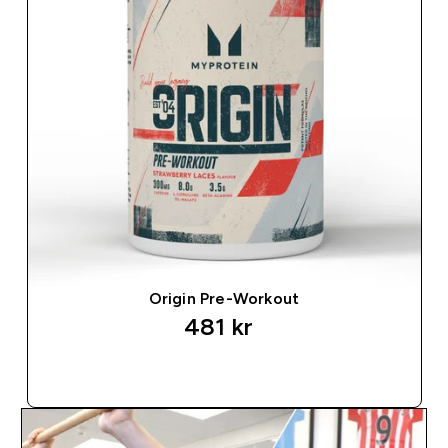
Origin Pre-Workout
481 kr‎
SNABBKÖP