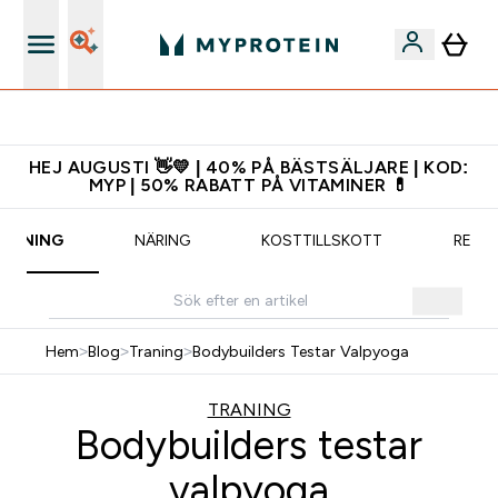
Gratis shaker för nya kunder
HEJ AUGUSTI 👋💛 | 40% PÅ BÄSTSÄLJARE | KOD:
MYP | 50% RABATT PÅ VITAMINER 💊
RÄNING
NÄRING
KOSTTILLSKOTT
RECE
Hem
>
Blog
>
Traning
>
Bodybuilders Testar Valpyoga
TRANING
Bodybuilders testar
valpyoga