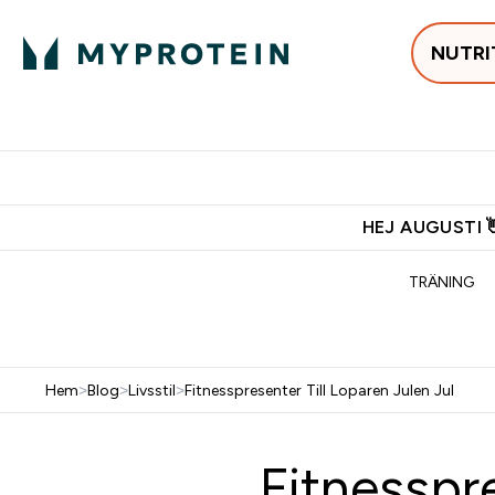
NUTRI
Populärt just 
Gratis frakt över 600kr
Grati
HEJ AUGUSTI 
TRÄNING
Hem
>
Blog
>
Livsstil
>
Fitnesspresenter Till Loparen Julen Jul
Fitnesspre