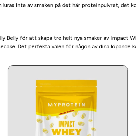
n luras inte av smaken på det här proteinpulvret, det 
y Belly för att skapa tre helt nya smaker av Impact Whe
ake. Det perfekta valen för någon av dina löpande k