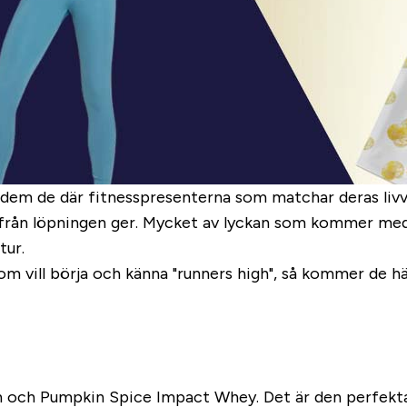
 ge dem de där fitnesspresenterna som matchar deras liv
rån löpningen ger. Mycket av lyckan som kommer med l
tur.
som vill börja och känna "runners high", så kommer de här
och Pumpkin Spice Impact Whey. Det är den perfekta ju