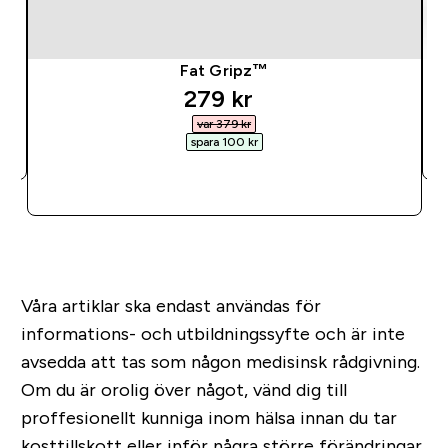
Fat Gripz™
discounted price
279 kr‎
var 379 kr‎
spara 100 kr‎
SNABBKÖP
Våra artiklar ska endast användas för
informations- och utbildningssyfte och är inte
avsedda att tas som någon medisinsk rådgivning.
Om du är orolig över något, vänd dig till
proffesionellt kunniga inom hälsa innan du tar
kosttillskott eller inför några större förändringar