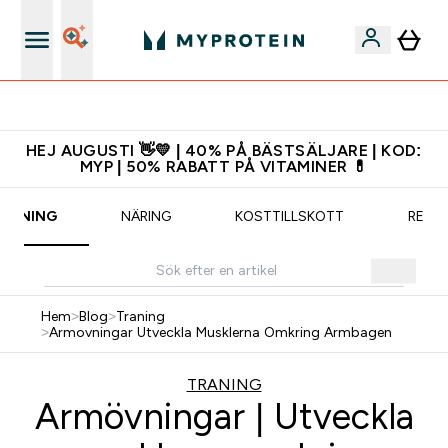
Gratis shaker för nya kunder
HEJ AUGUSTI 👋💛 | 40% PÅ BÄSTSÄLJARE | KOD:
MYP | 50% RABATT PÅ VITAMINER 💊
RÄNING
NÄRING
KOSTTILLSKOTT
RECE
Hem
>
Blog
>
Traning
>
Armovningar Utveckla Musklerna Omkring Armbagen
TRANING
Armövningar | Utveckla