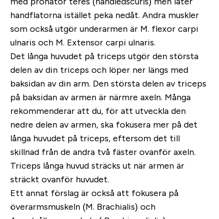
med pronator teres (handledscurls) men låter
handflatorna istället peka nedåt. Andra muskler
som också utgör underarmen är M. flexor carpi
ulnaris och M. Extensor carpi ulnaris.
Det långa huvudet på triceps utgör den största
delen av din triceps och löper ner längs med
baksidan av din arm. Den största delen av triceps
på baksidan av armen är närmre axeln. Många
rekommenderar att du, för att utveckla den
nedre delen av armen, ska fokusera mer på det
långa huvudet på triceps, eftersom det till
skillnad från de andra två fäster ovanför axeln.
Triceps långa huvud sträcks ut när armen är
sträckt ovanför huvudet.
Ett annat förslag är också att fokusera på
överarmsmuskeln (M. Brachialis) och