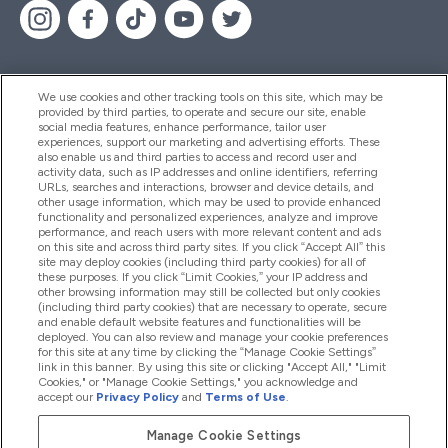
We use cookies and other tracking tools on this site, which may be
provided by third parties, to operate and secure our site, enable
Hjälp & Information
social media features, enhance performance, tailor user
experiences, support our marketing and advertising efforts. These
also enable us and third parties to access and record user and
activity data, such as IP addresses and online identifiers, referring
Produkter
URLs, searches and interactions, browser and device details, and
other usage information, which may be used to provide enhanced
functionality and personalized experiences, analyze and improve
performance, and reach users with more relevant content and ads
on this site and across third party sites. If you click “Accept All” this
Företagsinformation
site may deploy cookies (including third party cookies) for all of
these purposes. If you click “Limit Cookies,” your IP address and
other browsing information may still be collected but only cookies
(including third party cookies) that are necessary to operate, secure
Lojalitet & Belöningar
and enable default website features and functionalities will be
deployed. You can also review and manage your cookie preferences
for this site at any time by clicking the “Manage Cookie Settings”
link in this banner. By using this site or clicking "Accept All," "Limit
Cookies," or "Manage Cookie Settings," you acknowledge and
2026 The Hut.com Ltd
accept our
Privacy Policy
and
Terms of Use
.
Manage Cookie Settings