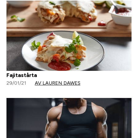
Fajitastårta
29/01/21
AV LAUREN DAWES