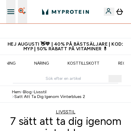
Ladda ner appen
HEJ AUGUSTI 👋💛 | 40% PÅ BÄSTSÄLJARE | KOD:
MYP | 50% RABATT PÅ VITAMINER 💊
TRÄNING
NÄRING
KOSTTILLSKOTT
RECEP
Hem
>
Blog
>
Livsstil
>
Satt Att Ta Dig Igenom Vinterblues 2
LIVSSTIL
7 sätt att ta dig igenom