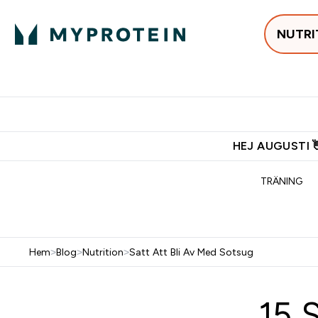
NUTRI
Populärt just 
Gratis frakt över 600kr
Grati
HEJ AUGUSTI 
TRÄNING
Hem
>
Blog
>
Nutrition
>
Satt Att Bli Av Med Sotsug
15 