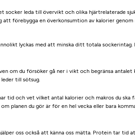
t socker leda till övervikt och olika hjärtrelaterade s
eg att förebygga en överkonsumtion av kalorier genom 
nnolikt lyckas med att minska ditt totala sockerintag.
n om du försöker gå ner i vikt och begränsa antalet ka
eder till sötsug.
 tid och vet vilket antal kalorier och makros du ska få
 om planen du gör är för en hel vecka eller bara komman
hjälper oss också att känna oss mätta. Protein tar tid 