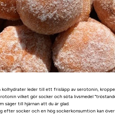
äta kolhydrater leder till ett frisläpp av serotonin, kr
v serotonin vilket gör socker och söta livsmedel "tröst
säger till hjärnan att du är glad.
ug efter socker och en hög sockerkonsumtion kan över t