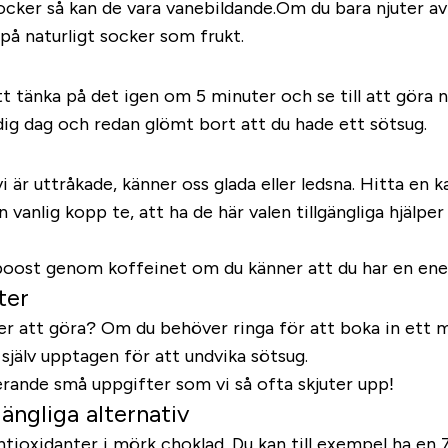
ocker så kan de vara vanebildande.Om du bara njuter av
 på naturligt socker som frukt.
v att tänka på det igen om 5 minuter och se till att göra
ig dag och redan glömt bort att du hade ett sötsug.
vi är uttråkade, känner oss glada eller ledsna. Hitta en k
n vanlig kopp te, att ha de här valen tillgängliga hjälpe
boost genom koffeinet om du känner att du har en ene
ter
r att göra? Om du behöver ringa för att boka in ett möt
själv upptagen för att undvika sötsug.
terande små uppgifter som vi så ofta skjuter upp!
ängliga alternativ
antioxidanter i mörk choklad. Du kan till exempel ha e