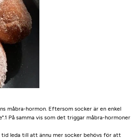
oppens måbra-hormon. Eftersom socker är en enkel
ande".1 På samma vis som det triggar måbra-hormoner
id leda till att ännu mer socker behövs för att