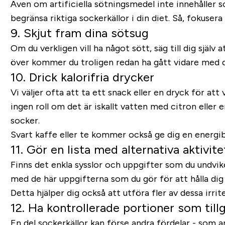
Även om artificiella sötningsmedel inte innehåller s
begränsa riktiga sockerkällor i din diet. Så, fokusera
9. Skjut fram dina sötsug
Om du verkligen vill ha något sött, säg till dig själ
över kommer du troligen redan ha gått vidare med d
10. Drick kalorifria drycker
Vi väljer ofta att ta ett snack eller en dryck för att 
ingen roll om det är iskallt vatten med citron eller e
socker.
Svart kaffe eller te kommer också ge dig en energi
11. Gör en lista med alternativa aktivite
Finns det enkla sysslor och uppgifter som du undvike
med de här uppgifterna som du gör för att hålla dig 
Detta hjälper dig också att utföra fler av dessa irri
12. Ha kontrollerade portioner som tillg
En del sockerkällor kan förse andra fördelar - som 