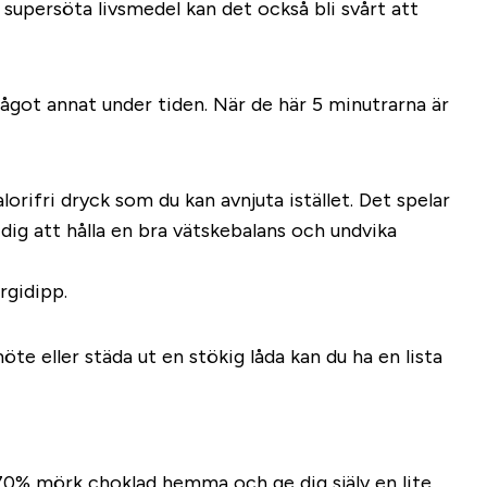
 supersöta livsmedel kan det också bli svårt att
 något annat under tiden. När de här 5 minutrarna är
alorifri dryck som du kan avnjuta istället. Det spelar
r dig att hålla en bra vätskebalans och undvika
rgidipp.
e eller städa ut en stökig låda kan du ha en lista
n 70% mörk choklad hemma och ge dig själv en lite