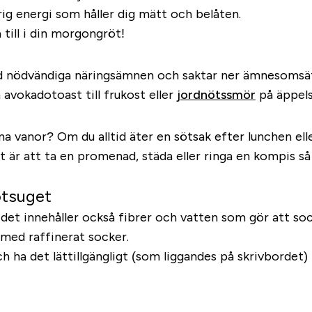
ig energi som håller dig mätt och belåten.
 till i din morgongröt!
ed nödvändiga näringsämnen och saktar ner ämnesomsätt
avokadotoast till frukost eller
jordnötssmör
på äppels
 dina vanor? Om du alltid äter en sötsak efter lunchen
 är att ta en promenad, städa eller ringa en kompis så 
sötsuget
men det innehåller också fibrer och vatten som gör att 
med raffinerat socker.
 ha det lättillgängligt (som liggandes på skrivbordet) bl