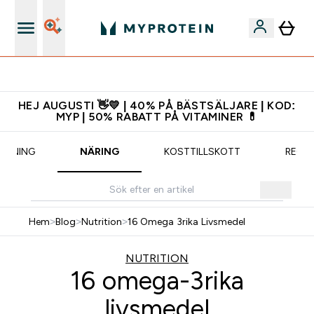
Gratis shaker för nya kunder
HEJ AUGUSTI 👋💛 | 40% PÅ BÄSTSÄLJARE | KOD:
MYP | 50% RABATT PÅ VITAMINER 💊
RÄNING
NÄRING
KOSTTILLSKOTT
RECE
Hem
>
Blog
>
Nutrition
>
16 Omega 3rika Livsmedel
NUTRITION
16 omega-3rika
livsmedel