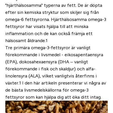
"hjärthälsosamma" typerna av fett. De är döpta
efter sin kemiska stryktur som skiljer sig från
omega-6 fettsyrorna. Hjärthälsosamma omega-3
fettsyror har visats hjälpa till att minska
inflammation och de kan också främja ett
hälsosamt åldrande.1
Tre primära omega-3-fettsyror är vanligt
förekommande i livsmedel - eikosapentaensyra
(EPA), dokosahexaensyra (DHA – vanligt
förekommande i fisk och skaldjur) och alfa-
linolensyra (ALA), vilket vanligtvis återfinns i
växter.1 I den här artikeln presenterar vi några av
de bästa livsmedelskällorna för omega-3
fettsyror som kan hjälpa dig att öka ditt intag.