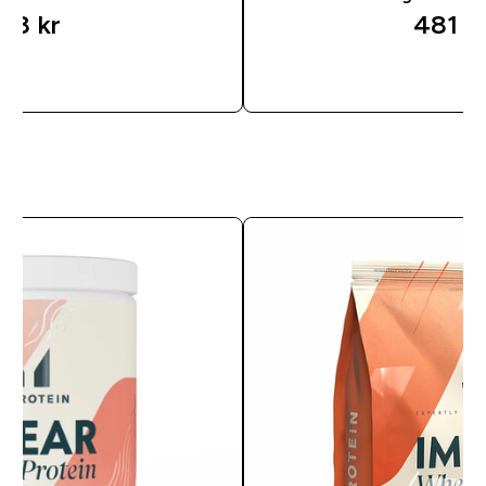
78 kr‎
481 kr
SNABBKÖP
SNABB