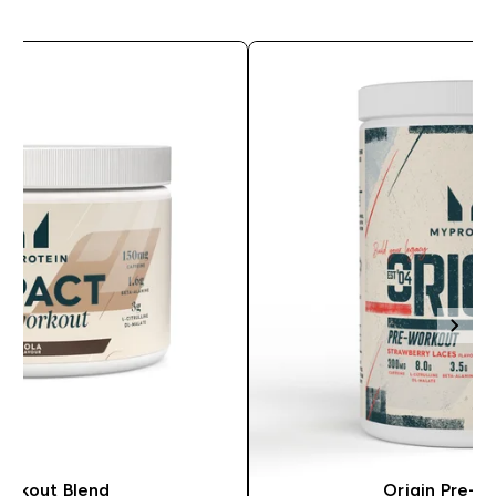
orkout Blend
Origin Pre-W