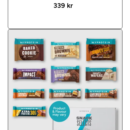
339 kr‎
SNABBKÖP