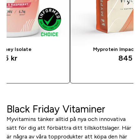
 Whey Isolate
Myprotein Impact 
75 kr‎
845 kr
SNABBKÖP
SNABB
Black Friday Vitaminer
Myvitamins tänker alltid på nya och innovativa
sätt för dig att förbättra ditt tillskottslager. Här
är några av våra topprodukter att köpa den här