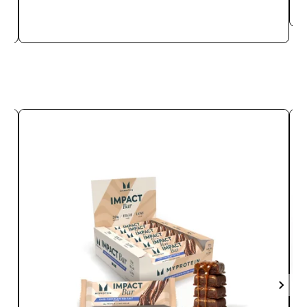
SNABBKÖP