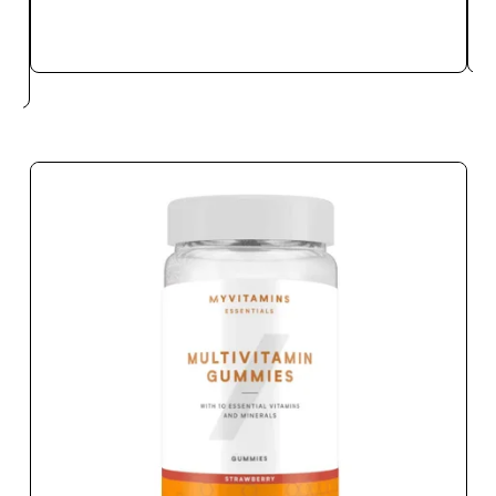
SNABBKÖP