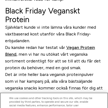
Black Friday Veganskt
Protein
Självklart kunde vi inte lämna våra kunder med
växtbaserad kost utanför våra Black Friday-
erbjudanden.
Du kanske redan har testat vår
Vegan Protein
Blend
, men vi har nu utökat vårt veganska
sortiment ordentligt för att se till att du får det
protein du behöver, med en god smak.
Det är inte heller bara vegansk proteinpulver
som vi har kampanj på, alla våra bästsäljande
veganska snacks kommer också finnas för dig att
lägga vantarna på. Det innebär alltså vår
Vegan
We use cookies and other tracking tools on this site, which may be
Baked Cookie
,
Gooey Cookie
och vår
Vegan
provided by third parties, to operate and secure our site, enable
social media features, enhance performance, tailor user