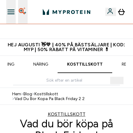
Ladda ner appen
HEJ AUGUSTI 👋💛 | 40% PÅ BÄSTSÄLJARE | KOD:
MYP | 50% RABATT PÅ VITAMINER 💊
RÄNING
NÄRING
KOSTTILLSKOTT
RECE
Hem
>
Blog
>
Kosttillskott
>
Vad Du Bor Kopa Pa Black Friday 2 2
KOSTTILLSKOTT
Vad du bör köpa på