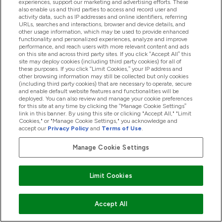
Carb Crusher
.
experiences, support our marketing and advertising efforts. These
also enable us and third parties to access and record user and
Vegan Protein Blend - White gold
Vegan Protein
activity data, such as IP addresses and online identifiers, referring
URLs, searches and interactions, browser and device details, and
Blend
kombinerar god smak och len konsistens
other usage information, which may be used to provide enhanced
functionality and personalized experiences, analyze and improve
med oöverträffade makronäringsvärden. Helt fri
performance, and reach users with more relevant content and ads
on this site and across third party sites. If you click “Accept All” this
från konstgjorda färger och smaker, blandar
site may deploy cookies (including third party cookies) for all of
denna shake proteinisolat från ärtor och
these purposes. If you click “Limit Cookies,” your IP address and
other browsing information may still be collected but only cookies
favabönor för att skapa en komplett
(including third party cookies) that are necessary to operate, secure
and enable default website features and functionalities will be
aminosyraprofil med 22g protein och endast 110
deployed. You can also review and manage your cookie preferences
for this site at any time by clicking the “Manage Cookie Settings”
kalorier. Och självklart har vi gett den
White
link in this banner. By using this site or clicking "Accept All," "Limit
Cookies," or "Manage Cookie Settings," you acknowledge and
Gold
-behandlingen.
accept our
Privacy Policy
and
Terms of Use
.
Vegan Protein Blend
Det här helt
naturliga
Manage Cookie Settings
veganska proteinblandningen
kombinerar
proteinisolat från ärtor och bondbönor för att
Limit Cookies
du ska få det bästa från båda sorterna. Varje
servering innehåller 31g protein och massor med
Accept All
smak samtidigt som det har ett lågt