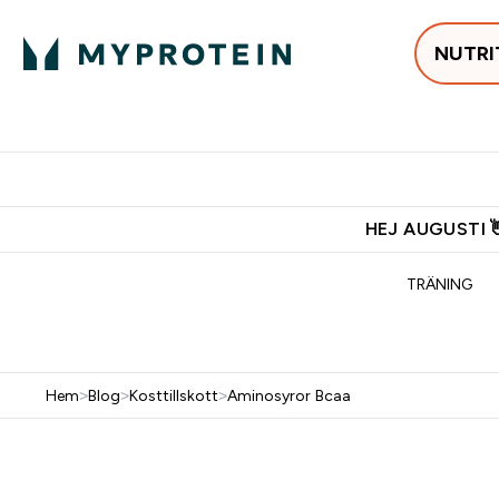
NUTRI
Populärt just 
Gratis frakt över 600kr
Grati
HEJ AUGUSTI 
TRÄNING
Hem
>
Blog
>
Kosttillskott
>
Aminosyror Bcaa