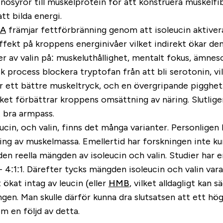
inosyror till muskelprotein för att konstruera muskelf
tt bilda energi.
A
främjar fettförbränning genom att isoleucin aktiver
v effekt på kroppens energinivåer vilket indirekt ökar d
er av valin på: muskeluthållighet, mentalt fokus, ämn
 process blockera tryptofan från att bli serotonin, vil
 ett bättre muskeltryck, och en övergripande pigghet.
ket förbättrar kroppens omsättning av näring. Slutligen
tt bra armpass.
eucin, och valin, finns det många varianter. Personligen ha
ning av muskelmassa. Emellertid har forskningen inte k
en reella mängden av isoleucin och valin. Studier har 
1 - 4:1:1. Därefter tycks mängden isoleucin och valin var
t ökat intag av leucin (eller
HMB
, vilket alldagligt kan 
ingen. Man skulle därför kunna dra slutsatsen att ett hö
om en följd av detta.