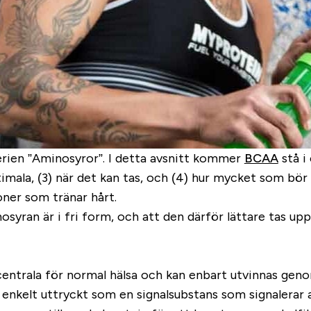
serien ”Aminosyror”. I detta avsnitt kommer
BCAA
stå i
timala, (3) när det kan tas, och (4) hur mycket som bör
ner som tränar hårt.
syran är i fri form, och att den därför lättare tas upp
 centrala för normal hälsa och kan enbart utvinnas ge
enkelt uttryckt som en signalsubstans som signalerar at