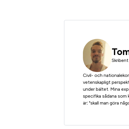
Tom
Skribent
Civil- och nationaleko
vetenskapligt perspekti
under bältet. Mina expe
specifika sådana som k
är: "skall man göra någ