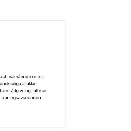
a och välmående ur ett
nskapliga artiklar
formrådgivning, till mer
 i träningsavseenden