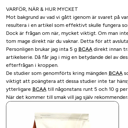
VARFÖR, NÄR & HUR MYCKET
Mot bakgrund av vad vi gått igenom är svaret på varf
resultera i en artikel som effektivt skulle fungera s
Dock är frågan om när, mycket viktigt. Om man int
tom mage direkt när du vaknar. Detta för att avsluta
Personligen brukar jag inta 5 g
BCAA
direkt innan tr
artikelserie. Då får jag i mig en betydande del av de
efterfrågan i kroppen.
De studier som genomförts kring mängden
BCAA
so
viktigt att poängtera att dessa studier inte tar häns
ytterligare
BCAA
till någonstans runt 5 och 10 g per
När det kommer till smak vill jag själv rekommender