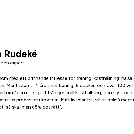
 Rudeké
 och expert
nom med ett brinnande intresse för träning, kosthållning, häls
v. Meritlistan är 4 års aktiv träning, 6 böcker, och över 100 vete
rtområden rör sig alltifrån generell kosthållning, tränings- och 
emiska processer i kroppen. Mitt livsmantra, vilket också råder
ot, så skall man göra det rätt".