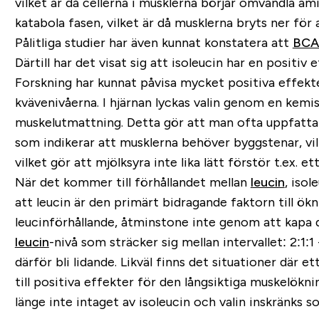
vilket är då cellerna i musklerna börjar omvandla am
katabola fasen, vilket är då musklerna bryts ner för a
Pålitliga studier har även kunnat konstatera att
BCA
Därtill har det visat sig att isoleucin har en positi
Forskning har kunnat påvisa mycket positiva effekt
kvävenivåerna. I hjärnan lyckas valin genom en kemisk
muskelutmattning. Detta gör att man ofta uppfattar
som indikerar att musklerna behöver byggstenar, vil
vilket gör att mjölksyra inte lika lätt förstör t.ex. e
När det kommer till förhållandet mellan
leucin
, isol
att leucin är den primärt bidragande faktorn till ök
leucinförhållande, åtminstone inte genom att kapa d
leucin
-nivå som sträcker sig mellan intervallet: 2:1:
därför bli lidande. Likväl finns det situationer där et
till positiva effekter för den långsiktiga muskelökn
länge inte intaget av isoleucin och valin inskränks s