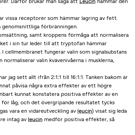
ibrer. Därför brukar man säga att
Leucin
hämmar den
ar vissa receptorer som hämmar lagring av fett.
en genomsnittliga förbränningen.
esomsättning, samt kroppens förmåga att normalisera
ket i sin tur leder till att tryptofan hämmar
 I cellmembranet fungerar valin som signalsubstans
 normaliserar valin kvävenivåerna i musklerna,
r jag sett allt ifrån 2:1:1 till 16:1:1. Tanken bakom är
unnat påvisa några extra effekter av ett högre
enbart kunnat konstatera positiva effekter av en
a för låg, och det övergripande resultatet tycks
sägas vara en vidareutveckling av
leucin
) visat sig leda
gre intag av
leucin
medför positiva effekter, så