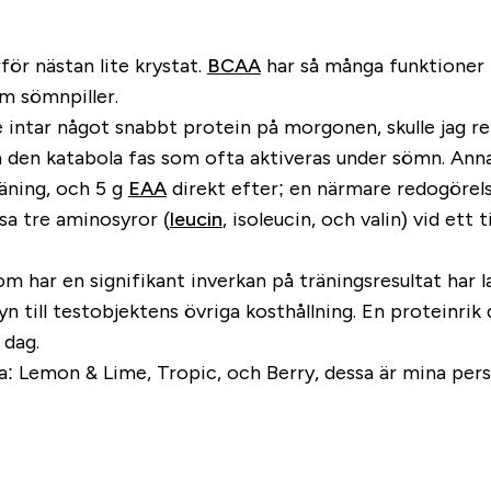
ör nästan lite krystat.
BCAA
har så många funktioner i
om sömnpiller.
e intar något snabbt protein på morgonen, skulle jag
 den katabola fas som ofta aktiveras under sömn. Annars
äning, och 5 g
EAA
direkt efter; en närmare redogörel
ssa tre aminosyror (
leucin
, isoleucin, och valin) vid ett
m har en signifikant inverkan på träningsresultat har 
yn till testobjektens övriga kosthållning. En proteinrik
 dag.
a: Lemon & Lime, Tropic, och Berry, dessa är mina pers