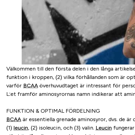
Välkommen till den första delen i den långa artikel
funktion i kroppen, (2) vilka förhållanden som är op
varför
BCAA
överhuvudtaget är intressant för perso
L:et framför aminosyrornas namn indikerar att amino
FUNKTION & OPTIMAL FÖRDELNING
BCAA
är essentiella grenade aminosyror, dvs. de är
(1)
leucin
, (2) isoleucin, och (3) valin.
Leucin
fungerar 