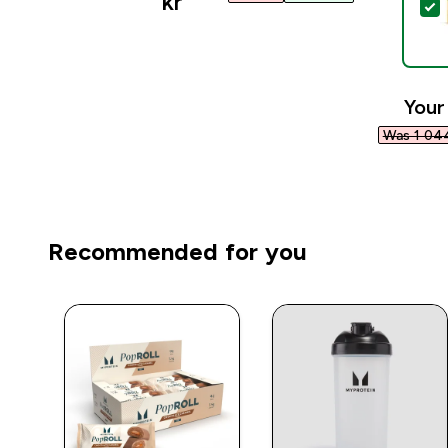
kr‎
S
Your
Was 1 044
Recommended for you