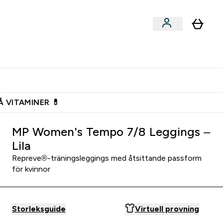
n
Expertråd
rs & Snacks submenu
Enter Vegan submenu
Enter Expertråd submenu
⌄
⌄
Vanlig leveranstid 3 - 5 arbetsdagar
Å VITAMINER 💊
MP Women's Tempo 7/8 Leggings –
Lila
Repreve®-träningsleggings med åtsittande passform
för kvinnor
Storleksguide
Virtuell provning