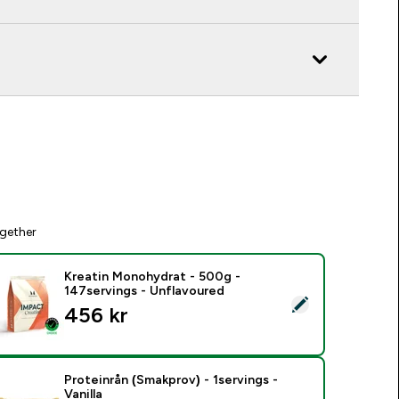
gether
Kreatin Monohydrat - 500g -
147servings - Unflavoured
elect this product - Kreatin Monohydrat - 500g - 147servings
456 kr‎
Proteinrån (Smakprov) - 1servings -
Vanilla