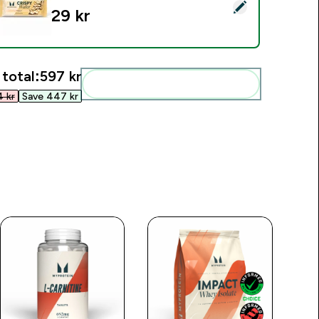
elect this product - Proteinrån (Smakprov) - 1servings - Vanilla
29 kr‎
 total:
597 kr‎
Add these to your routine
 kr‎
Save 447 kr‎