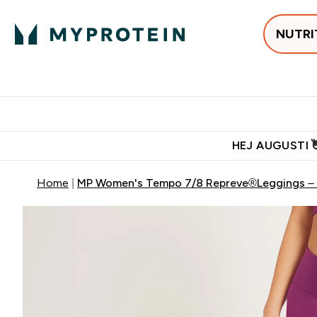
NUTRI
Populärt just 
Gratis frakt över 600kr
Grati
HEJ AUGUSTI 
Home
MP Women's Tempo 7/8 Repreve®Leggings –