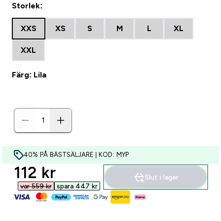
Storlek:
XXS
XS
S
M
L
XL
XXL
Färg: Lila
40% PÅ BÄSTSÄLJARE | KOD: MYP
discounted price
112 kr‎
Slut i lager
var 559 kr‎
spara 447 kr‎