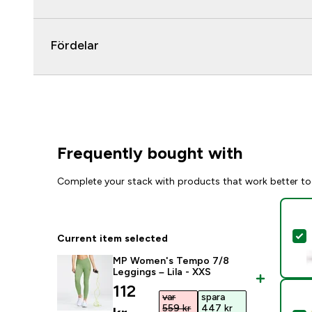
Fördelar
Frequently bought with
Complete your stack with products that work better to
S
Current item selected
MP Women's Tempo 7/8
Leggings – Lila - XXS
discounted price
112
var
spara
559 kr‎
447 kr‎