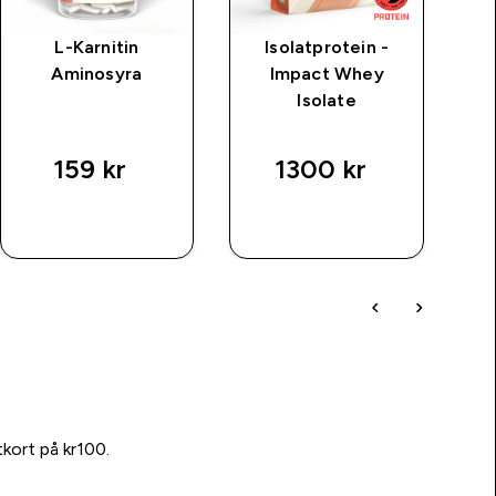
L-Karnitin
Isolatprotein -
Aminosyra
Impact Whey
Isolate
 price
159 kr‎
1300 kr‎
SNABBKÖP
SNABBKÖP
tkort på kr100.