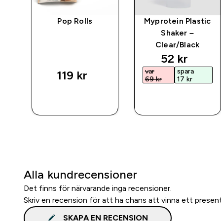
rat
Pop Rolls
Myprotein Plastic
Shaker –
Clear/Black
discounted
52 kr‎
var
spara
119 kr‎
69 kr‎
17 kr‎
SNABBKÖP
SNABBKÖP
Alla kundrecensioner
Det finns för närvarande inga recensioner.
Skriv en recension för att ha chans att vinna ett presen
SKAPA EN RECENSION