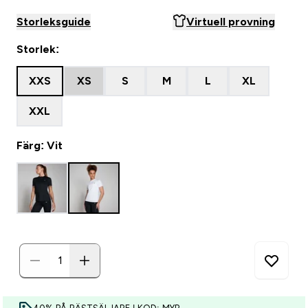
Storleksguide
Virtuell provning
Storlek:
XXS
XS
S
M
L
XL
XXL
Färg: Vit