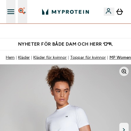
Gratis shaker för nya kunder
NYHETER FÖR BÅDE DAM OCH HERR 👕🏃
Hem
Kläder
Kläder för kvinnor
Toppar för kvinnor
MP Women's