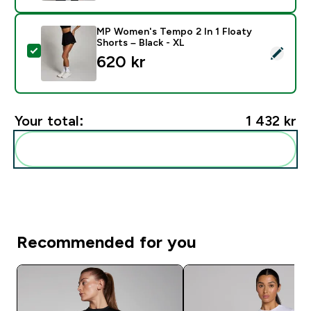
MP Women's Tempo 2 In 1 Floaty
Shorts – Black - XL
Select this product - MP Women's Tempo 2 In 1 Floaty
620 kr‎
Your total:
1 432 kr‎
Add these to your routine
Recommended for you