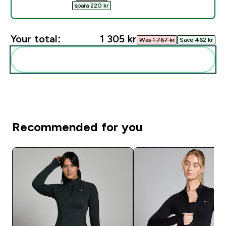
spara 220 kr‎
Your total:
1 305 kr‎
Was 1 767 kr‎
Save 462 kr‎
Add these to your routine
Recommended for you