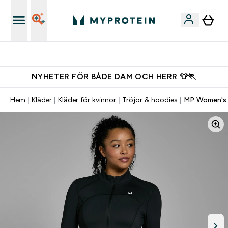
Gratis shaker för nya kunder
NYHETER FÖR BÅDE DAM OCH HERR 👕🏃
Hem
Kläder
Kläder för kvinnor
Tröjor & hoodies
MP Women's 