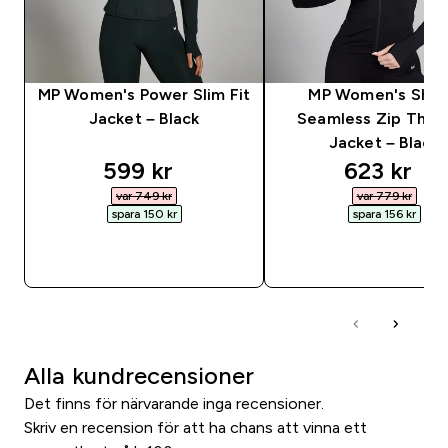
MP Women's Power Slim Fit
MP Women's Sha
Jacket – Black
Seamless Zip Thro
Jacket – Black
discounted price
discounte
599 kr‎
623 kr‎
var 749 kr‎
var 779 kr‎
spara 150 kr‎
spara 156 kr‎
SNABBKÖP
SNABBKÖP
Alla kundrecensioner
Det finns för närvarande inga recensioner.
Skriv en recension för att ha chans att vinna ett