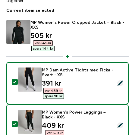
together
Current item selected
MP Women's Power Cropped Jacket – Black -
XXS
discounted price
505 kr‎
var 649 kr‎
spara 144 kr‎
MP Dam Active Tights med Ficka -
Svart - XS
discounted price
391 kr‎
Select this product - MP Dam Active Tights med Ficka 
var 489 kr‎
spara 98 kr‎
MP Women's Power Leggings –
Black - XXS
discounted price
409 kr‎
Select this product - MP Women's Power Leggings – B
var 629 kr‎