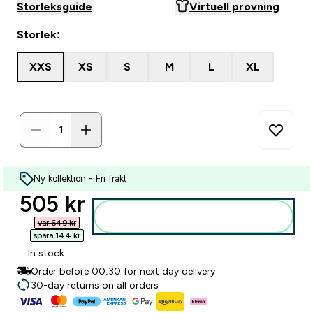
Storleksguide
Virtuell provning
Storlek:
XXS
XS
S
M
L
XL
Ny kollektion - Fri frakt
discounted price
505 kr‎
Lägg till i varukorgen
var 649 kr‎
spara 144 kr‎
In stock
Order before 00:30 for next day delivery
30-day returns on all orders