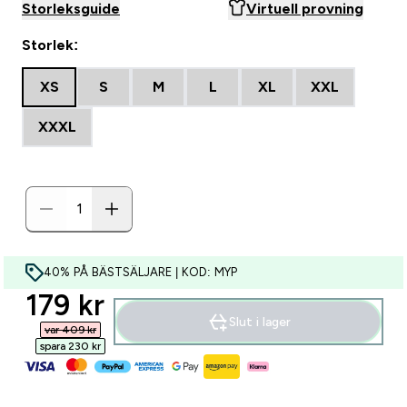
Storleksguide
Virtuell provning
Storlek:
XS
S
M
L
XL
XXL
XXXL
40% PÅ BÄSTSÄLJARE | KOD: MYP
discounted price
179 kr‎
Slut i lager
var 409 kr‎
spara 230 kr‎