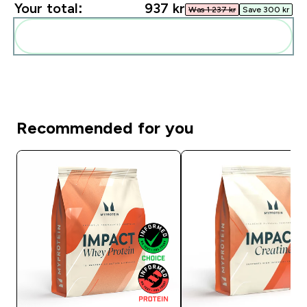
Your total:
937 kr‎
Was 1 237 kr‎
Save 300 kr‎
Add these to your routine
Recommended for you