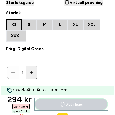
Storleksguide
Virtuell provning
Storlek:
XS
S
M
L
XL
XXL
XXXL
Färg: Digital Green
40% PÅ BÄSTSÄLJARE | KOD: MYP
discounted price
294 kr‎
Slut i lager
var 409 kr‎
spara 115 kr‎