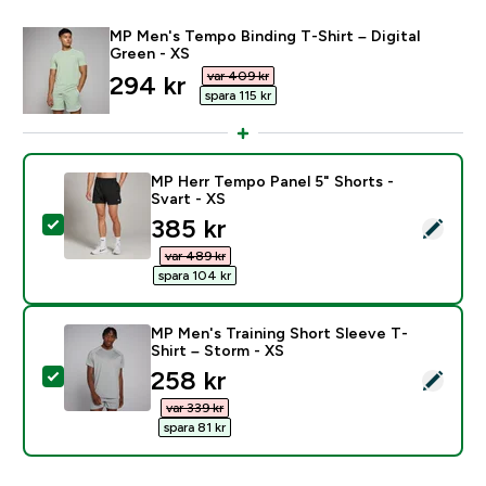
MP Men's Tempo Binding T-Shirt – Digital
Green - XS
var 409 kr‎
discounted price
294 kr‎
spara 115 kr‎
MP Herr Tempo Panel 5" Shorts -
Svart - XS
discounted price
385 kr‎
Select this product - MP Herr Tempo Panel 5" Shorts -
var 489 kr‎
spara 104 kr‎
MP Men's Training Short Sleeve T-
Shirt – Storm - XS
discounted price
258 kr‎
Select this product - MP Men's Training Short Sleeve 
var 339 kr‎
spara 81 kr‎