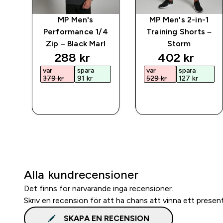
rat
MP Men's
MP Men's 2-in-1
Performance 1/4
Training Shorts –
Zip – Black Marl
Storm
discounted price
discounted 
288 kr‎
402 kr‎
var
spara
var
spara
379 kr‎
91 kr‎
529 kr‎
127 kr‎
SNABBKÖP
SNABBKÖP
Alla kundrecensioner
Det finns för närvarande inga recensioner.
Skriv en recension för att ha chans att vinna ett presen
SKAPA EN RECENSION