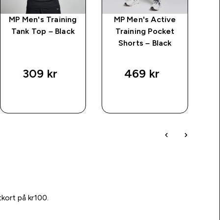
MP Men's Training
MP Men's Active
Tank Top – Black
Training Pocket
Shorts – Black
price
309 kr‎
469 kr‎
SNABBKÖP
SNABBKÖP
tkort på kr100.