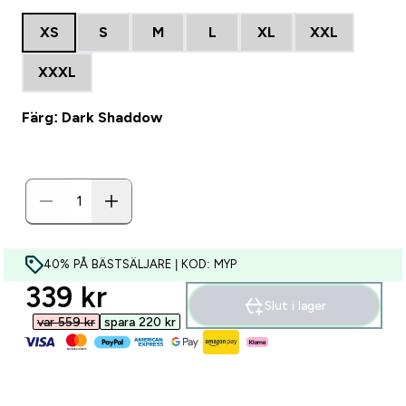
XS
S
M
L
XL
XXL
XXXL
Färg: Dark Shaddow
40% PÅ BÄSTSÄLJARE | KOD: MYP
discounted price
339 kr‎
Slut i lager
var 559 kr‎
spara 220 kr‎