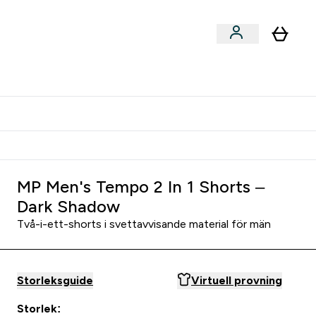
er submenu
er Tillbehör submenu
Vanlig leveranstid 3 - 5 arbetsdagar
MP Men's Tempo 2 In 1 Shorts –
Dark Shadow
Två-i-ett-shorts i svettavvisande material för män
Storleksguide
Virtuell provning
Storlek: