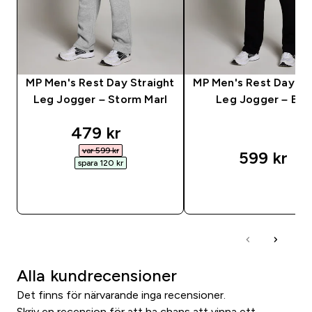
MP Men's Rest Day Straight
MP Men's Rest Day St
Leg Jogger – Storm Marl
Leg Jogger – Bla
discounted price
479 kr‎
var 599 kr‎
599 kr‎
spara 120 kr‎
SNABBKÖP
SNABBKÖP
Alla kundrecensioner
Det finns för närvarande inga recensioner.
Skriv en recension för att ha chans att vinna ett