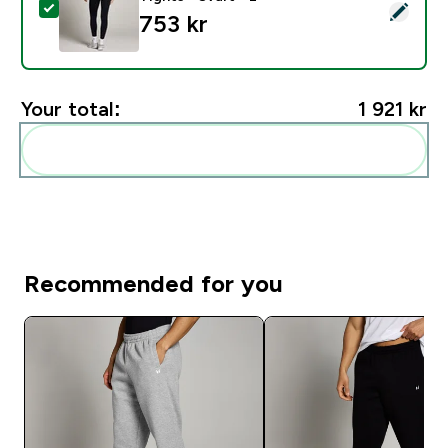
Select this product - MP Dam Tempo Sömlösa Scrunch 
753 kr‎
Your total:
1 921 kr‎
Add these to your routine
Recommended for you