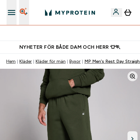
Gratis shaker för nya kunder
NYHETER FÖR BÅDE DAM OCH HERR 👕🏃
Hem
Kläder
Kläder för män
Byxor
MP Men's Rest Day Straigh