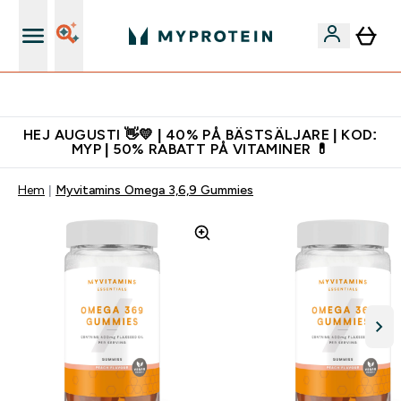
Gratis shaker för nya kunder
HEJ AUGUSTI 👋💛 | 40% PÅ BÄSTSÄLJARE | KOD:
MYP | 50% RABATT PÅ VITAMINER 💊
Hem
Myvitamins Omega 3,6,9 Gummies