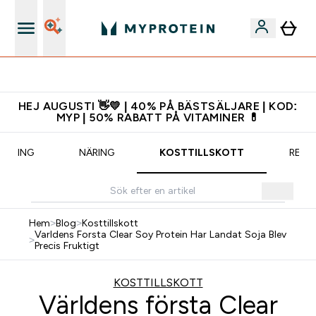
Ladda ner appen
HEJ AUGUSTI 👋💛 | 40% PÅ BÄSTSÄLJARE | KOD:
MYP | 50% RABATT PÅ VITAMINER 💊
RÄNING
NÄRING
KOSTTILLSKOTT
RECE
Hem
>
Blog
>
Kosttillskott
Varldens Forsta Clear Soy Protein Har Landat Soja Blev
>
Precis Fruktigt
KOSTTILLSKOTT
Världens första Clear