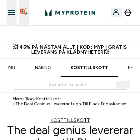
Gratis shaker för nya kunder
💥 45% PÅ NÄSTAN ALLT | KOD: MYP | GRATIS
LEVERANS PÅ KLÄDNYHETER💥
RÄNING
NÄRING
KOSTTILLSKOTT
RECE
Hem
>
Blog
>
Kosttillskott
>
The Deal Genious Levererar Lugn Till Black Fridaykaoset
KOSTTILLSKOTT
The deal genius levererar