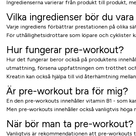
Ingredienserna varierar från produkt till produkt, men
Vilka ingredienser bör du va
Varje ingrediens förbättrar prestationen på olika sät
För uthållighetsidrottare som löpare och cyklister k
Hur fungerar pre-workout?
Hur det fungerar beror också på produktens innehåll.
utmattning, försena uppfattningen om trötthet oc
Kreatin kan också hjälpa till vid återhämtning mellan
Är pre-workout bra för mig?
En den pre-workouts innehåller vitamin B1 - som kan 
Men pre-workouts innehåller också vanligtvis höga m
När bör man ta pre-workout?
Vanligtvis är rekommendationen att pre-workouts ta