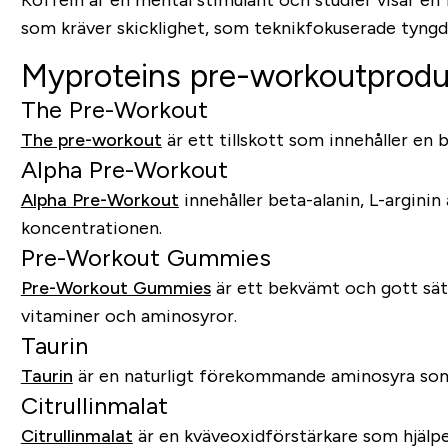
Koffein är en mental stimulant och studier visar en
som kräver skicklighet, som teknikfokuserade tyngd
Myproteins pre-workoutprodu
The Pre-Workout
The pre-workout
är ett tillskott som innehåller en 
Alpha Pre-Workout
Alpha Pre-Workout
innehåller beta-alanin, L-arginin
koncentrationen.
Pre-Workout Gummies
Pre-Workout Gummies
är ett bekvämt och gott sätt
vitaminer och aminosyror.
Taurin
Taurin
är en naturligt förekommande aminosyra som 
Citrullinmalat
Citrullinmalat
är en kväveoxidförstärkare som hjälper