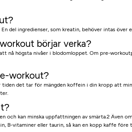
ut?
 En del ingredienser, som kreatin, behöver intas över e
-workout börjar verka?
n att nå högsta nivåer i blodomloppet. Om pre-workoutp
pre-workout?
r tiden det tar för mängden koffein i din kropp att mins
ter.
ut?
heten och kan minska uppfattningen av smärta.2 Även om
n, B-vitaminer eller taurin, så kan en kopp kaffe före 