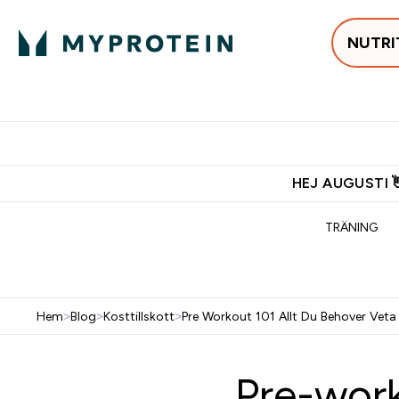
NUTRI
Populärt just 
Gratis frakt över 600kr
Grati
HEJ AUGUSTI 
TRÄNING
Hem
>
Blog
>
Kosttillskott
>
Pre Workout 101 Allt Du Behover Veta
Pre-work