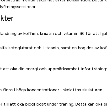
 förbättrad mental vakenhet efter konsumtion. Detta k
lyftningssessioner.
kter
blandning av koffein, kreatin och vitamin B6 för att hj
 alfa-ketoglutarat och L-teanin, samt en hög dos av kof
 att öka din energi och uppmärksamhet inför träningsp
finns i höga koncentrationer i skelettmuskulaturen.
 till att öka blodflödet under träning. Detta kan öka 