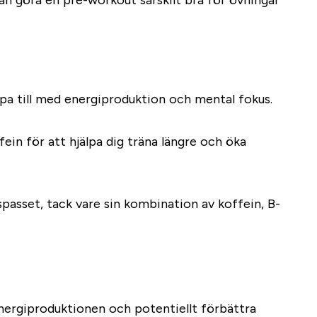
an göra en pre-workout särskilt bra för övningar
älpa till med energiproduktion och mental fokus.
fein för att hjälpa dig träna längre och öka
asset, tack vare sin kombination av koffein, B-
energiproduktionen och potentiellt förbättra