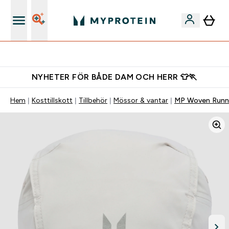
Gratis shaker för nya kunder
NYHETER FÖR BÅDE DAM OCH HERR 👕🏃
Hem
Kosttillskott
Tillbehör
Mössor & vantar
MP Woven Runni