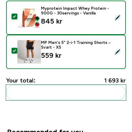
Myprotein Impact Whey Protein -
900G - 30servings - Vanilla
Select this product - Myprotein Impact Whey Protein -
845 kr‎
MP Men's 5" 2-i-1 Training Shorts –
Svart - XS
Select this product - MP Men's 5" 2-i-1 Training Shorts
559 kr‎
Your total:
1 693 kr‎
Add these to your routine
Recommended for you