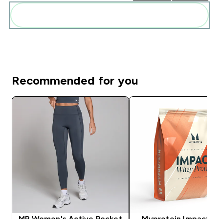
Add these to your routine
Recommended for you
MP Women's Active Pocket
Myprotein Impact 