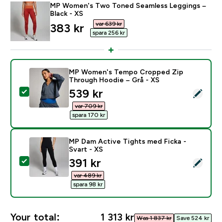
MP Women's Two Toned Seamless Leggings –
Black - XS
var 639 kr‎
discounted price
383 kr‎
spara 256 kr‎
MP Women's Tempo Cropped Zip
Through Hoodie – Grå - XS
discounted price
539 kr‎
Select this product - MP Women's Tempo Cropped Zi
var 709 kr‎
spara 170 kr‎
MP Dam Active Tights med Ficka -
Svart - XS
discounted price
391 kr‎
Select this product - MP Dam Active Tights med Ficka 
var 489 kr‎
spara 98 kr‎
Your total:
1 313 kr‎
Was 1 837 kr‎
Save 524 kr‎