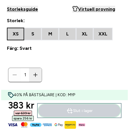
Storleksguide
Virtuell provning
Storlek:
XS
S
M
L
XL
XXL
Färg: Svart
40% PÅ BÄSTSÄLJARE | KOD: MYP
discounted price
383 kr‎
Slut i lager
var 639 kr‎
spara 256 kr‎