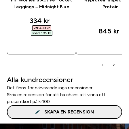
Leggings – Midnight Blue
Protein
discounted price
334 kr‎
var 439 kr‎
845 kr‎
spara 105 kr‎
SNABBKÖP
SNABBKÖP
Alla kundrecensioner
Det finns för närvarande inga recensioner.
Skriv en recension för att ha chans att vinna ett
presentkort på kr100.
SKAPA EN RECENSION