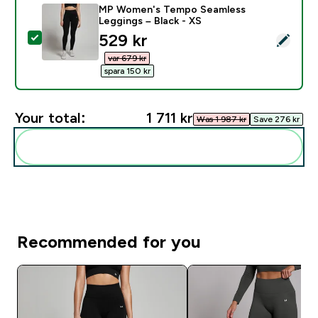
MP Women's Tempo Seamless
Leggings – Black - XS
discounted price
529 kr‎
Select this product - MP Women's Tempo Seamless Le
var 679 kr‎
spara 150 kr‎
Your total:
1 711 kr‎
Was 1 987 kr‎
Save 276 kr‎
Add these to your routine
Recommended for you