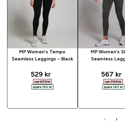
MP Women's Tempo
MP Women's Sha
Seamless Leggings – Black
Seamless Leggin
discounted price
discounte
529 kr‎
567 kr‎
var 679 kr‎
var 709 kr‎
spara 150 kr‎
spara 142 kr‎
SNABBKÖP
SNABBKÖP