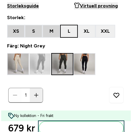
Storleksguide
Virtuell provning
Storlek:
XS
S
M
L
XL
XXL
Färg: Night Grey
Ny kollektion - Fri frakt
679 kr‎
Lägg till i varukorgen