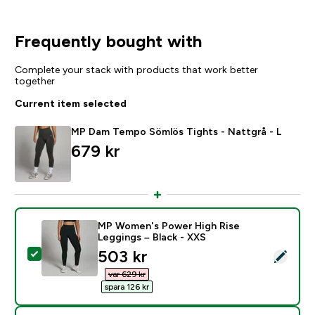
Frequently bought with
Complete your stack with products that work better
together
Current item selected
MP Dam Tempo Sömlös Tights - Nattgrå - L
679 kr‎
MP Women's Power High Rise
Leggings – Black - XXS
discounted price
503 kr‎
Select this product - MP Women's Power High Rise Le
var 629 kr‎
spara 126 kr‎