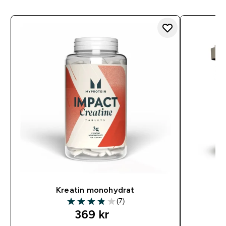
Kreatin monohydrat
N
(7)
3.86 out of 5 stars
369 kr‎