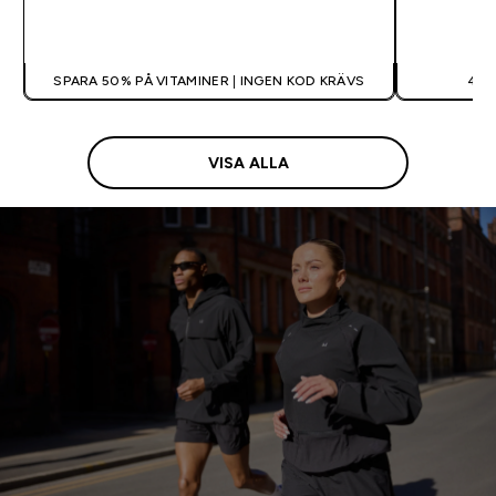
SNABBKÖP
SPARA 50% PÅ VITAMINER | INGEN KOD KRÄVS
40%
VISA ALLA