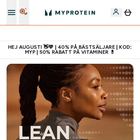
Ladda ner appen
HEJ AUGUSTI 👋💛 | 40% PÅ BÄSTSÄLJARE | KOD:
MYP | 50% RABATT PÅ VITAMINER 💊