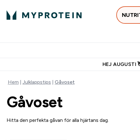
NUTRI
Populärt just 
Gratis frakt över 600kr
Grati
HEJ AUGUSTI 
Hem
Julklappstips
Gåvoset
Gåvoset
Hitta den perfekta gåvan för alla hjärtans dag.