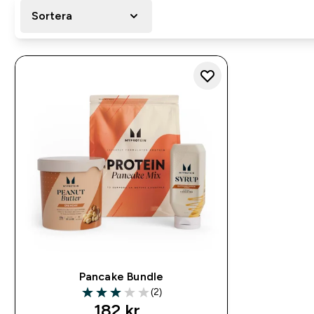
Sortera
Pancake Bundle
(2)
3 out of 5 stars
discounted price
182 kr‎