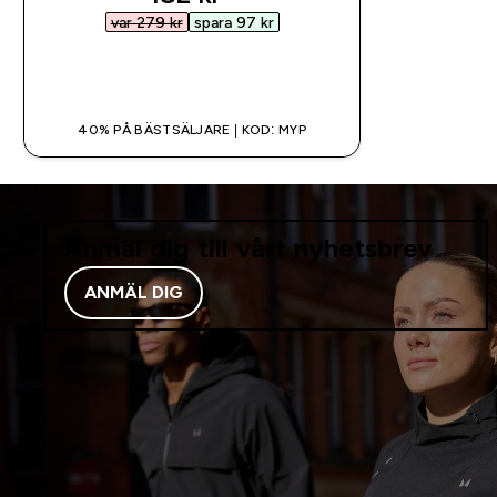
var 279 kr‎
spara 97 kr‎
SNABBKÖP
40% PÅ BÄSTSÄLJARE | KOD: MYP
Anmäl dig till vårt nyhetsbrev
ANMÄL DIG