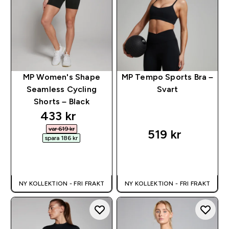
MP Women's Shape
MP Tempo Sports Bra –
Seamless Cycling
Svart
Shorts – Black
discounted price
433 kr‎
var 619 kr‎
519 kr‎
spara 186 kr‎
SNABBKÖP
SNABBKÖP
NY KOLLEKTION - FRI FRAKT
NY KOLLEKTION - FRI FRAKT