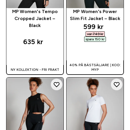
MP Women's Tempo
MP Women's Power
Cropped Jacket –
Slim Fit Jacket – Black
discounted pri
599 kr‎
Black
var 749 kr‎
spara 150 kr‎
635 kr‎
SNABBKÖP
SNABBKÖP
40% PÅ BÄSTSÄLJARE | KOD:
NY KOLLEKTION - FRI FRAKT
MYP