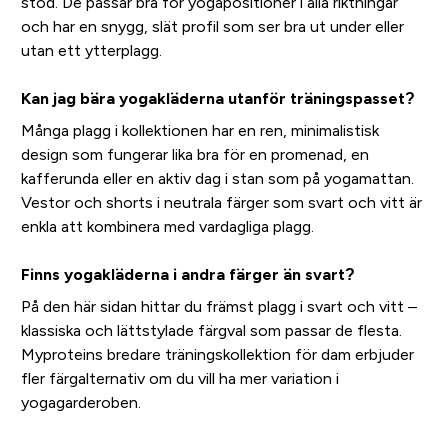
stöd. De passar bra för yogapositioner i alla riktningar
och har en snygg, slät profil som ser bra ut under eller
utan ett ytterplagg.
Kan jag bära yogakläderna utanför träningspasset?
Många plagg i kollektionen har en ren, minimalistisk
design som fungerar lika bra för en promenad, en
kafferunda eller en aktiv dag i stan som på yogamattan.
Vestor och shorts i neutrala färger som svart och vitt är
enkla att kombinera med vardagliga plagg.
Finns yogakläderna i andra färger än svart?
På den här sidan hittar du främst plagg i svart och vitt –
klassiska och lättstylade färgval som passar de flesta.
Myproteins bredare träningskollektion för dam erbjuder
fler färgalternativ om du vill ha mer variation i
yogagarderoben.