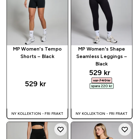
MP Women's Tempo
MP Women's Shape
Shorts – Black
Seamless Leggings –
Black
discounted pri
529 kr‎
var 749 kr‎
529 kr‎
spara 220 kr‎
SNABBKÖP
SNABBKÖP
NY KOLLEKTION - FRI FRAKT
NY KOLLEKTION - FRI FRAKT