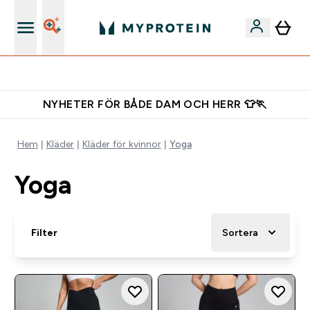
Ladda ner appen
NYHETER FÖR BÅDE DAM OCH HERR 👕🏃
Hem
Kläder
Kläder för kvinnor
Yoga
Yoga
Filter
Sortera