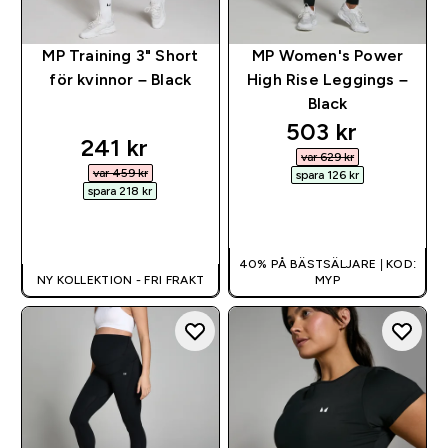
MP Training 3" Short
MP Women's Power
för kvinnor – Black
High Rise Leggings –
Black
discounted pri
503 kr‎
discounted price
241 kr‎
var 629 kr‎
var 459 kr‎
spara 126 kr‎
spara 218 kr‎
SNABBKÖP
SNABBKÖP
40% PÅ BÄSTSÄLJARE | KOD:
NY KOLLEKTION - FRI FRAKT
MYP