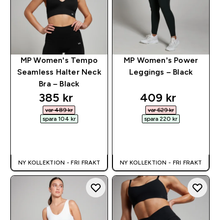
MP Women's Tempo
MP Women's Power
Seamless Halter Neck
Leggings – Black
Bra – Black
discounted price
discounted pri
385 kr‎
409 kr‎
var 489 kr‎
var 629 kr‎
spara 104 kr‎
spara 220 kr‎
SNABBKÖP
SNABBKÖP
NY KOLLEKTION - FRI FRAKT
NY KOLLEKTION - FRI FRAKT