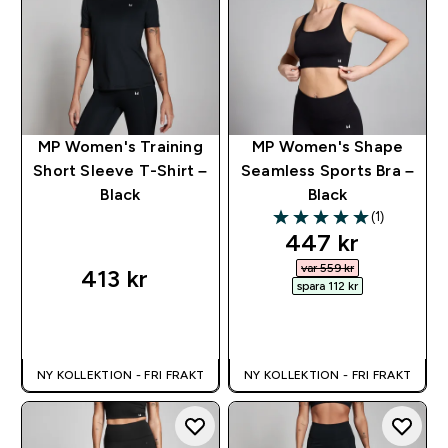
MP Women's Training
MP Women's Shape
Short Sleeve T-Shirt –
Seamless Sports Bra –
Black
Black
(1)
5 out of 5 stars
discounted pri
447 kr‎
var 559 kr‎
413 kr‎
spara 112 kr‎
SNABBKÖP
SNABBKÖP
NY KOLLEKTION - FRI FRAKT
NY KOLLEKTION - FRI FRAKT