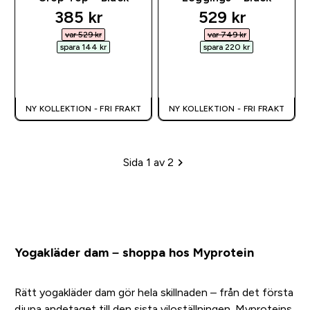
discounted price
discounted pri
385 kr‎
529 kr‎
var 529 kr‎
var 749 kr‎
spara 144 kr‎
spara 220 kr‎
SNABBKÖP
SNABBKÖP
NY KOLLEKTION - FRI FRAKT
NY KOLLEKTION - FRI FRAKT
Sida 1 av 2
Sidhänvisning
Yogakläder dam – shoppa hos Myprotein
Rätt yogakläder dam gör hela skillnaden – från det första
djupa andetaget till den sista viloställningen. Myproteins