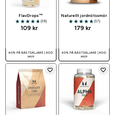
FlavDrops™
Naturellt jordnötssmör
(59)
(57)
4.73 out of 5 stars
4.81 out of 5 stars
109 kr‎
179 kr‎
SNABBKÖP
SNABBKÖP
40% PÅ BÄSTSÄLJARE | KOD:
40% PÅ BÄSTSÄLJARE | KOD:
MYP
MYP