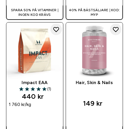
SPARA 50% PÅ VITAMINER |
40% PÅ BÄSTSÄLJARE | KOD:
INGEN KOD KRÄVS
MYP
Impact EAA
Hair, Skin & Nails
(1)
5 out of 5 stars
440 kr‎
149 kr‎
1 760 kr‎/kg
SNABBKÖP
SNABBKÖP