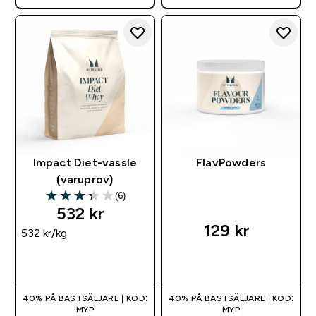
Impact Diet-vassle
FlavPowders
(varuprov)
(6)
3.33 out of 5 stars
532 kr‎
129 kr‎
532 kr‎/kg
SNABBKÖP
SNABBKÖP
40% PÅ BÄSTSÄLJARE | KOD:
40% PÅ BÄSTSÄLJARE | KOD:
MYP
MYP