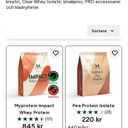
kreatin, Clear Whey Isolate, smakprov, PRO accessoarer
och klädnyheter.
Sortera
Myprotein Impact
Pea Protein Isolate
(28)
Whey Protein
3.89 out of 5 stars
220 kr‎
(131)
4.42 out of 5 stars
845 kr‎
440 kr‎/kg