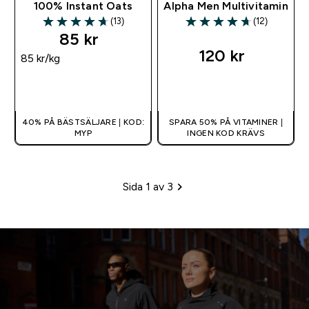
100% Instant Oats
Alpha Men Multivitamin
(13)
(12)
4.69 out of 5 stars
4.67 out of 5 stars
85 kr‎
120 kr‎
85 kr‎/kg
SNABBKÖP
SNABBKÖP
40% PÅ BÄSTSÄLJARE | KOD:
SPARA 50% PÅ VITAMINER |
MYP
INGEN KOD KRÄVS
Sida 1 av 3
Sidhänvisning