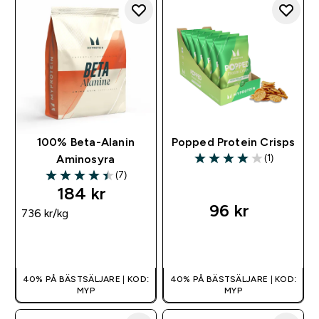
100% Beta-Alanin
Popped Protein Crisps
(1)
Aminosyra
4 out of 5 stars
(7)
4.43 out of 5 stars
184 kr‎
96 kr‎
736 kr‎/kg
SNABBKÖP
SNABBKÖP
40% PÅ BÄSTSÄLJARE | KOD:
40% PÅ BÄSTSÄLJARE | KOD:
MYP
MYP