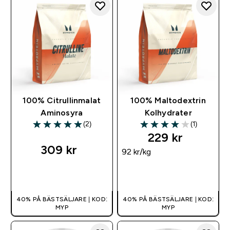
100% Citrullinmalat
100% Maltodextrin
Aminosyra
Kolhydrater
(2)
(1)
5 out of 5 stars
4 out of 5 stars
229 kr‎
309 kr‎
92 kr‎/kg
SNABBKÖP
SNABBKÖP
40% PÅ BÄSTSÄLJARE | KOD:
40% PÅ BÄSTSÄLJARE | KOD:
MYP
MYP