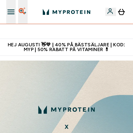
Gratis shaker för nya kunder
HEJ AUGUSTI 👋💛 | 40% PÅ BÄSTSÄLJARE | KOD:
MYP | 50% RABATT PÅ VITAMINER 💊