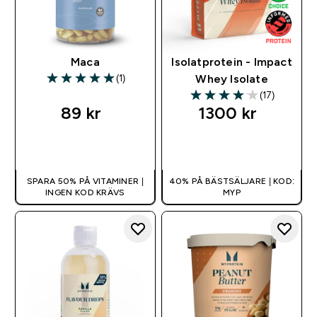
Maca
Isolatprotein - Impact
(1)
Whey Isolate
5 out of 5 stars
(17)
4.06 out of 5 stars
89 kr‎
1300 kr‎
SNABBKÖP
SNABBKÖP
SPARA 50% PÅ VITAMINER |
40% PÅ BÄSTSÄLJARE | KOD:
INGEN KOD KRÄVS
MYP