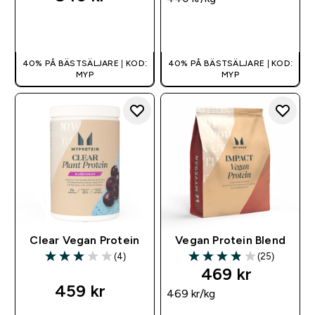
SNABBKÖP
SNABBKÖP
40% PÅ BÄSTSÄLJARE | KOD:
40% PÅ BÄSTSÄLJARE | KOD:
MYP
MYP
Clear Vegan Protein
Vegan Protein Blend
(4)
(25)
3 out of 5 stars
3.88 out of 5 stars
469 kr‎
459 kr‎
469 kr‎/kg