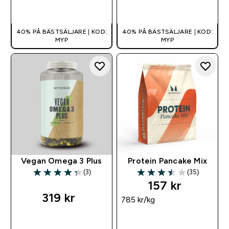
SNABBKÖP
SNABBKÖP
40% PÅ BÄSTSÄLJARE | KOD:
40% PÅ BÄSTSÄLJARE | KOD:
MYP
MYP
Vegan Omega 3 Plus
Protein Pancake Mix
(3)
(35)
4.33 out of 5 stars
3.51 out of 5 stars
157 kr‎
319 kr‎
785 kr‎/kg
SNABBKÖP
SNABBKÖP