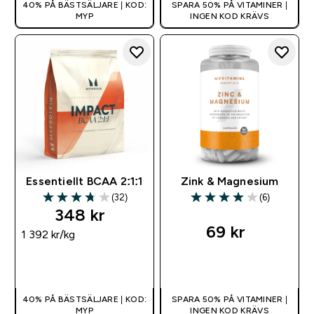
40% PÅ BÄSTSÄLJARE | KOD:
SPARA 50% PÅ VITAMINER |
MYP
INGEN KOD KRÄVS
Essentiellt BCAA 2:1:1
Zink & Magnesium
(32)
(6)
3.75 out of 5 stars
4 out of 5 stars
348 kr‎
69 kr‎
1 392 kr‎/kg
SNABBKÖP
SNABBKÖP
40% PÅ BÄSTSÄLJARE | KOD:
SPARA 50% PÅ VITAMINER |
MYP
INGEN KOD KRÄVS