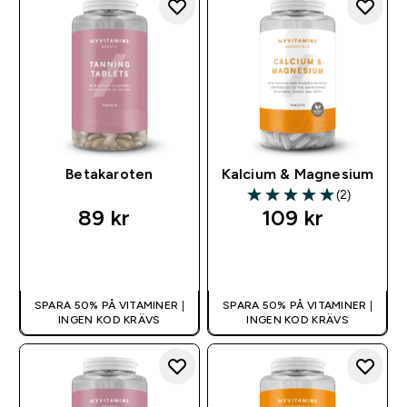
Betakaroten
Kalcium & Magnesium
(2)
5 out of 5 stars
89 kr‎
109 kr‎
SNABBKÖP
SNABBKÖP
SPARA 50% PÅ VITAMINER |
SPARA 50% PÅ VITAMINER |
INGEN KOD KRÄVS
INGEN KOD KRÄVS