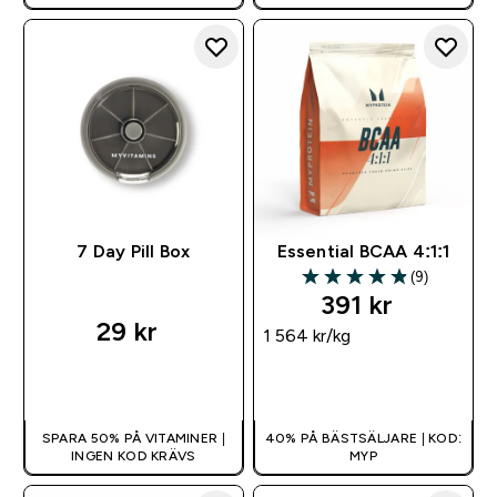
7 Day Pill Box
Essential BCAA 4:1:1
(9)
4.89 out of 5 stars
391 kr‎
29 kr‎
1 564 kr‎/kg
SNABBKÖP
SNABBKÖP
SPARA 50% PÅ VITAMINER |
40% PÅ BÄSTSÄLJARE | KOD:
INGEN KOD KRÄVS
MYP