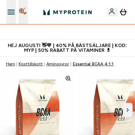
Gratis shaker för nya kunder
HEJ AUGUSTI 👋💛 | 40% PÅ BÄSTSÄLJARE | KOD:
MYP | 50% RABATT PÅ VITAMINER 💊
Hem
Kosttillskott
Aminosyror
Essential BCAA 4:1:1