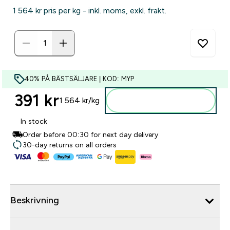
1 564 kr‎ pris per kg - inkl. moms, exkl. frakt.
40% PÅ BÄSTSÄLJARE | KOD: MYP
391 kr‎
1 564 kr‎/kg
Lägg till i varukorgen
In stock
Order before 00:30 for next day delivery
30-day returns on all orders
Beskrivning