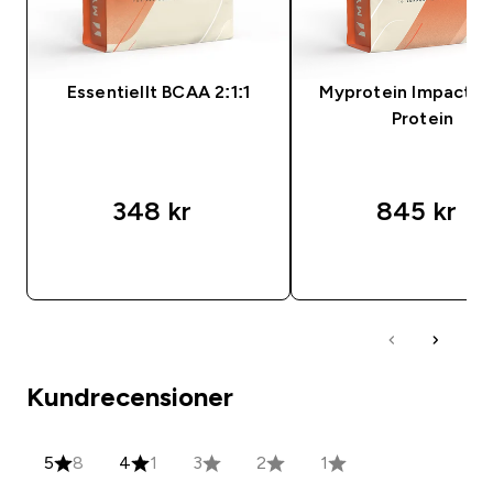
Essentiellt BCAA 2:1:1
Myprotein Impact 
Protein
348 kr‎
845 kr‎
SNABBKÖP
SNABBKÖP
Kundrecensioner
5
8
4
1
3
2
1