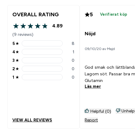
OVERALL RATING
5
Verifierat köp
4.89
4.89 out of 5 stars
Nöjd
(9 reviews)
5
★
8
5 stars rating 8 reviews
09/10/20 av Majd
4
★
1
4 stars rating 1 reviews
3
★
0
3 stars rating 0 reviews
God smak och lättbland
2
★
0
2 stars rating 0 reviews
Lagom söt. Passar bra med:
1
★
0
1 stars rating 0 reviews
Glutamin
Läs mer
Unhelp
Helpful (0)
VIEW ALL REVIEWS
Report