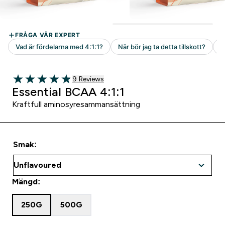
9 customer reviews
9 Reviews
4.89 out of 5 stars
Essential BCAA 4:1:1
Kraftfull aminosyresammansättning
Smak:
Mängd:
250G
500G