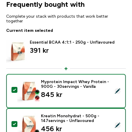
Frequently bought with
Complete your stack with products that work better
together
Current item selected
Essential BCAA 4:1:1 - 250g - Unflavoured
391 kr‎
Myprotein Impact Whey Protein -
900G - 30servings - Vanilla
Select this product - Myprotein Impact Whey Protein -
845 kr‎
Kreatin Monohydrat - 500g -
147servings - Unflavoured
Select this product - Kreatin Monohydrat - 500g - 14
456 kr‎