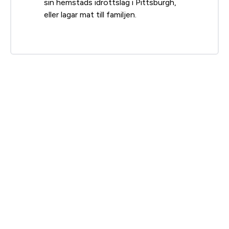
sin hemstads idrottslag i Pittsburgh,
eller lagar mat till familjen.
Royston, K. J., & Tollefsbol, T. O. (2015). The
epigenetic impact of cruciferous vegetables on
cancer prevention.
Current pharmacology
reports
,
1
(1), 46-51.
Roberts, J. L., & Moreau, R. (2016). Functional
properties of spinach (Spinacia oleracea L.)
phytochemicals and bioactives.
Food & function
,
7
(8),
3337-3353.
Yang, B., & Kortesniemi, M. (2015). Clinical evidence on