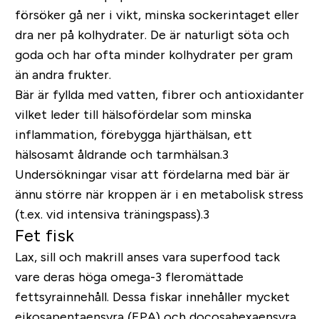
försöker gå ner i vikt, minska sockerintaget eller
dra ner på kolhydrater. De är naturligt söta och
goda och har ofta minder kolhydrater per gram
än andra frukter.
Bär är fyllda med vatten, fibrer och antioxidanter
vilket leder till hälsofördelar som minska
inflammation, förebygga hjärthälsan, ett
hälsosamt åldrande och tarmhälsan.3
Undersökningar visar att fördelarna med bär är
ännu större när kroppen är i en metabolisk stress
(t.ex. vid intensiva träningspass).3
Fet fisk
Lax, sill och makrill anses vara superfood tack
vare deras höga omega-3 fleromättade
fettsyrainnehåll. Dessa fiskar innehåller mycket
eikosapentaensyra (EPA) och docosahexaensyra