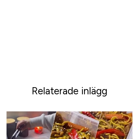
Sinija, V. R., & Mishra, H. N. (2008). Green tea: Health
benefits.
Journal of Nutritional & Environmental
Medicine
,
17
(4), 232-242.
Bhuyan, D. J., Alsherbiny, M. A., Perera, S., Low,
M., Basu, A., Devi, O. A., … & Papoutsis, K. (2019). The
odyssey of bioactive compounds in avocado
(Persea americana) and their health
benefits.
Antioxidants
,
8
(10), 426.
Relaterade inlägg