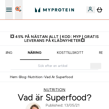
Ladda ner appen
💥 45% PÅ NÄSTAN ALLT | KOD: MYP | GRATIS
LEVERANS PÅ KLÄDNYHETER💥
RÄNING
NÄRING
KOSTTILLSKOTT
RECE
Hem
>
Blog
>
Nutrition
>
Vad Ar Superfood
NUTRITION
Vad är Superfood?
Published: 13/05/21