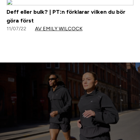
Deff eller bulk? | PT:n förklarar vilken du bör
göra först
11/07/22
AV EMILY WILCOCK