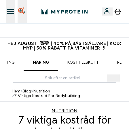
Ladda ner appen
HEJ AUGUSTI 👋💛 | 40% PÅ BÄSTSÄLJARE | KOD:
MYP | 50% RABATT PÅ VITAMINER 💊
RÄNING
NÄRING
KOSTTILLSKOTT
RECE
Hem
>
Blog
>
Nutrition
>
7 Viktiga Kostrad For Bodybuilding
NUTRITION
7 viktiga kostråd för