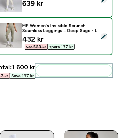
639 kr‎
MP Women's Invisible Scrunch
Seamless Leggings – Deep Sage - L
elect this product - MP Women's Invisible Scrunch Seamless 
discounted price
432 kr‎
var 569 kr‎
spara 137 kr‎
otal:
1 600 kr‎
Add these to your routine
7 kr‎
Save 137 kr‎