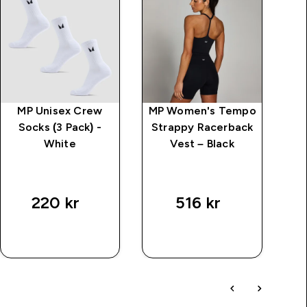
MP Unisex Crew
MP Women's Tempo
M
Socks (3 Pack) -
Strappy Racerback
White
Vest – Black
220 kr‎
516 kr‎
SNABBKÖP
SNABBKÖP