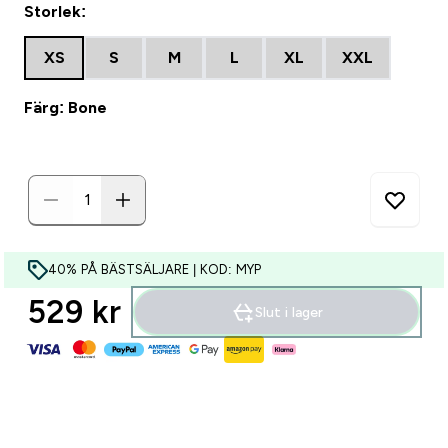
Storlek:
XS
S
M
L
XL
XXL
Färg: Bone
40% PÅ BÄSTSÄLJARE | KOD: MYP
529 kr‎
Slut i lager