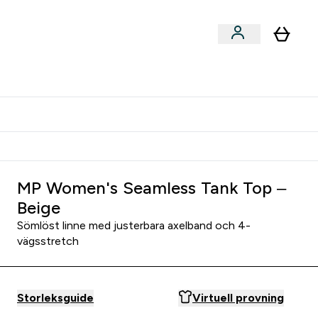
er submenu
er Tillbehör submenu
Vanlig leveranstid 3 - 5 arbetsdagar
MP Women's Seamless Tank Top –
Beige
Sömlöst linne med justerbara axelband och 4-
vägsstretch
Storleksguide
Virtuell provning