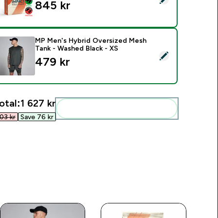
845 kr‎
MP Men's Hybrid Oversized Mesh
Tank - Washed Black - XS
elect this product - MP Men's Hybrid Oversized Mesh Tank - 
479 kr‎
otal:
1 627 kr‎
Add these to your routine
3 kr‎
Save 76 kr‎