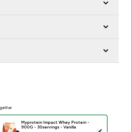
gether
Myprotein Impact Whey Protein -
900G - 30servings - Vanilla
elect this product - Myprotein Impact Whey Protein - 900G - 3