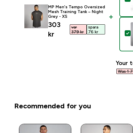
MP Men's Tempo Oversized
Mesh Training Tank – Night
Grey - XS
discounted price
303
var
spara
379 kr‎
76 kr‎
kr‎
S
Your t
Was 1 70
Recommended for you