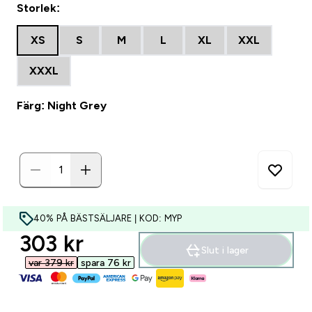
Storlek:
XS
S
M
L
XL
XXL
XXXL
Färg: Night Grey
40% PÅ BÄSTSÄLJARE | KOD: MYP
discounted price
303 kr‎
Slut i lager
var 379 kr‎
spara 76 kr‎