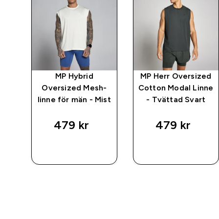
ng
MP Hybrid
MP Herr Oversized
ck
Oversized Mesh-
Cotton Modal Linne
linne för män - Mist
- Tvättad Svart
479 kr‎
479 kr‎
SNABBKÖP
SNABBKÖP