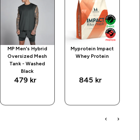
MP Men's Hybrid
Myprotein Impact
M
Oversized Mesh
Whey Protein
T
Tank - Washed
Black
479 kr‎
845 kr‎
SNABBKÖP
SNABBKÖP