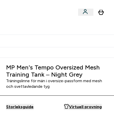
er submenu
er Tillbehör submenu
Vanlig leveranstid 3 - 5 arbetsdagar
MP Men's Tempo Oversized Mesh
Training Tank – Night Grey
Träningslinne för män i oversize-passform med mesh
och svettavledande tyg
Storleksguide
Virtuell provning