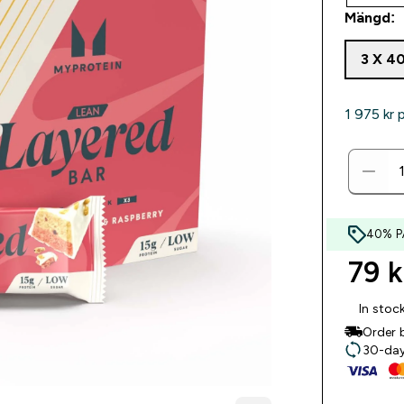
Mängd:
3 X 4
1 975 kr‎ 
40% P
79 kr
In stoc
Order 
30-day