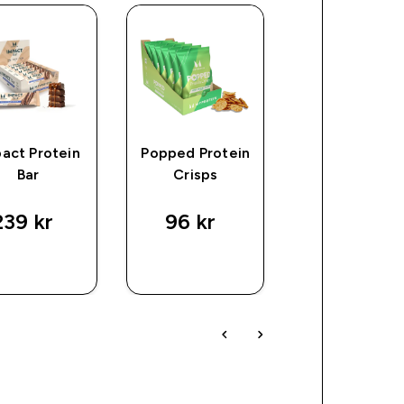
act Protein
Popped Protein
Crispy Squa
Bar
Crisps
239 kr‎
96 kr‎
109 kr‎
SNABBKÖP
SNABBKÖP
SNABBKÖ