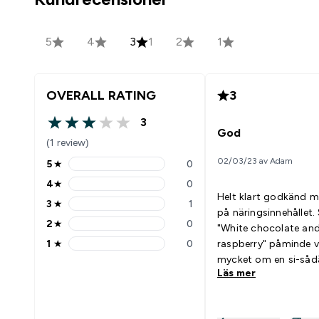
5
4
3
1
2
1
OVERALL RATING
3
3
3 out of 5 stars
God
(1 review)
02/03/23 av Adam
5
★
0
5 stars rating 0 reviews
4
★
0
4 stars rating 0 reviews
Helt klart godkänd 
3
★
1
3 stars rating 1 reviews
på näringsinnehållet
2
★
0
"White chocolate an
2 stars rating 0 reviews
1
★
0
raspberry" påminde v
1 stars rating 0 reviews
mycket om en si-sådär
Läs mer
jordgubbsglass. Passar bra
med: Allt