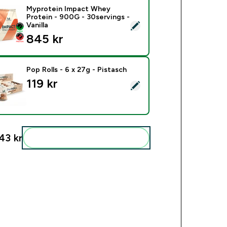
Myprotein Impact Whey
Protein - 900G - 30servings -
ect this product - Myprotein Impact Whey Protein - 900G - 30s
Vanilla
845 kr‎
Pop Rolls - 6 x 27g - Pistasch
119 kr‎
ct this product - Pop Rolls - 6 x 27g - Pistasch
43 kr‎
Add these to your routine