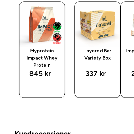
Myprotein
Layered Bar
Imp
Impact Whey
Variety Box
Protein
845 kr‎
337 kr‎
P
SNABBKÖP
SNABBKÖP
Kundrecensioner