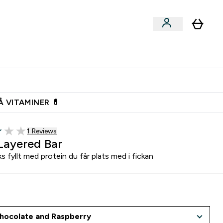
n
Expertråd
rs & Snacks submenu
Enter Vegan submenu
Enter Expertråd submenu
⌄
⌄
Vanlig leveranstid 3 - 5 arbetsdagar
Å VITAMINER 💊
1 customer reviews
1 Reviews
5 stars
Layered Bar
s fyllt med protein du får plats med i fickan