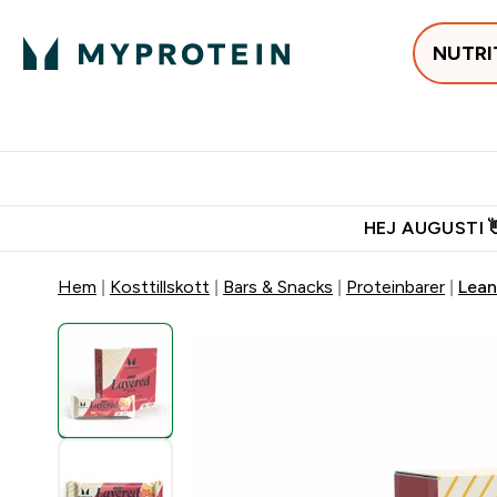
NUTRI
Populärt just 
Gratis frakt över 600kr
Grati
HEJ AUGUSTI 
Hem
Kosttillskott
Bars & Snacks
Proteinbarer
Lean