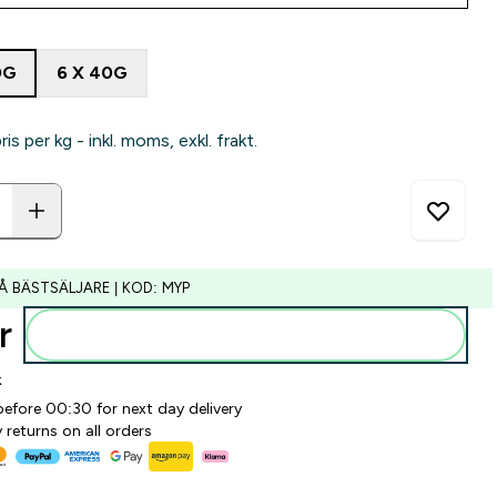
0G
6 X 40G
pris per kg - inkl. moms, exkl. frakt.
Å BÄSTSÄLJARE | KOD: MYP
‎
Lägg till i varukorgen
k
before 00:30 for next day delivery
 returns on all orders