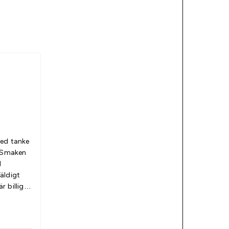
med tanke
. Smaken
d
äldigt
 billig