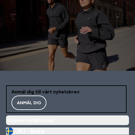
Anmäl dig till vårt nyhetsbrev
ANMÄL DIG
Cookie-inställningar
SE |
Ändra