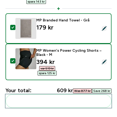
spara 143 kr‎
MP Branded Hand Towel - Grå
179 kr‎
Select this product - MP Branded Hand Towel - Grå
MP Women's Power Cycling Shorts –
Black - M
discounted price
394 kr‎
Select this product - MP Women's Power Cycling Shor
var 519 kr‎
spara 125 kr‎
Your total:
609 kr‎
Was 877 kr‎
Save 268 kr‎
Add these to your routine