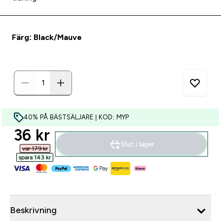
Färg: Black/Mauve
40% PÅ BÄSTSÄLJARE | KOD: MYP
discounted price
36 kr‎
Slut i lager
var 179 kr‎
spara 143 kr‎
Beskrivning