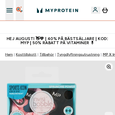
Ladda ner appen
HEJ AUGUSTI 👋💛 | 40% PÅ BÄSTSÄLJARE | KOD:
MYP | 50% RABATT PÅ VITAMINER 💊
Hem
Kosttillskott
Tillbehör
Tyngdlyftningsutrustning
MP X I