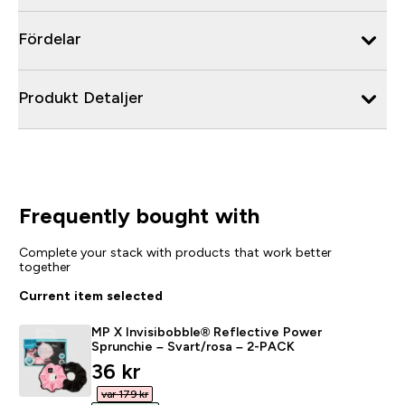
Fördelar
Produkt Detaljer
Frequently bought with
Complete your stack with products that work better
together
Current item selected
MP X Invisibobble® Reflective Power
Sprunchie – Svart/rosa – 2-PACK
discounted price
36 kr‎
var 179 kr‎